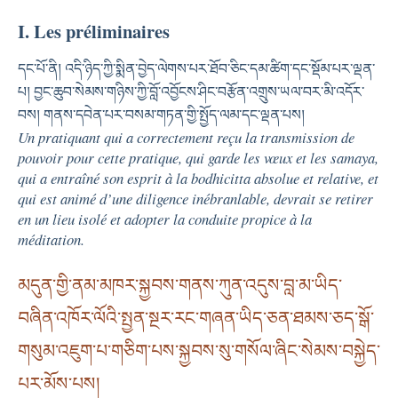
I. Les préliminaires
དང་པོ་ནི། འདི་ཉིད་ཀྱི་སྨིན་བྱེད་ལེགས་པར་ཐོབ་ཅིང་དམ་ཚིག་དང་སྡོམ་པར་ལྡན་
པ། བྱང་ཆུབ་སེམས་གཉིས་ཀྱི་བློ་འབྱོངས་ཤིང་བརྩོན་འགྲུས་ཡལ་བར་མི་འདོར་
བས། གནས་དབེན་པར་བསམ་གཏན་གྱི་སྤྱོད་ལམ་དང་ལྡན་པས།
Un pratiquant qui a correctement reçu la transmission de
pouvoir pour cette pratique, qui garde les vœux et les samaya,
qui a entraîné son esprit à la bodhicitta absolue et relative, et
qui est animé d’une diligence inébranlable, devrait se retirer
en un lieu isolé et adopter la conduite propice à la
méditation.
མདུན་གྱི་ནམ་མཁར་སྐྱབས་གནས་ཀུན་འདུས་བླ་མ་ཡིད་
བཞིན་འཁོར་ལོའི་སྤྱན་སྔར་རང་གཞན་ཡིད་ཅན་ཐམས་ཅད་སྒོ་
གསུམ་འཇུག་པ་གཅིག་པས་སྐྱབས་སུ་གསོལ་ཞིང་སེམས་བསྐྱེད་
པར་མོས་པས།