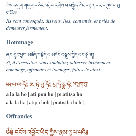
ཅེས་དགུག་གཞུག་བཅིང་མཉེས་དགྱེས་པ་བསྐྱེད་ཅིང་བརྟན་པར་བཞུགས་སུ་
གསོལ།
Ils sont convoqués, dissous, liés, contentés, et priés de
demeurer fermement.
Hommage
ཞར་བྱུང་ཕྱག་མཆོད་བསྟོད་པ་མདོར་བསྡུས་བྱེད་པར་སྤྲོ་ན།
Si, à l’occasion, vous souhaitez adresser brièvement
hommage, offrandes et louanges, faites-le ainsi :
ཨ་ལ་ལ་ཧོཿ ཨ་ཏི་པུ་ཧོཿ པྲ་ཏཱིཙྪ་ཧོཿ
ས་ཕྱག་བྱ།
a la la ho | ati pou ho | pratitsa ho
a la la ho | atipu hoḥ | pratiṣṭha hoḥ |
Offrandes
ཨོཾ༔ དངོས་འབྱོར་ཡིད་ཀྱིས་རྣམ་སྤྲུལ་པའི༔