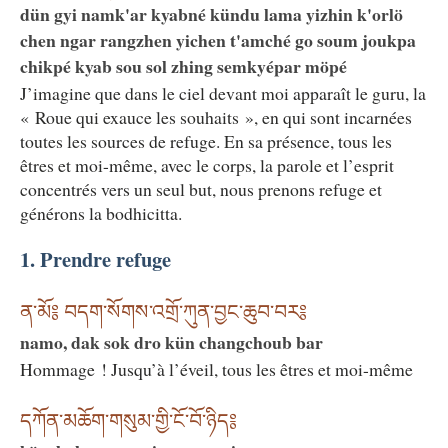
dün gyi namk'ar kyabné kündu lama yizhin k'orlö
chen ngar rangzhen yichen t'amché go soum joukpa
chikpé kyab sou sol zhing semkyépar möpé
J’imagine que dans le ciel devant moi apparaît le guru, la
« Roue qui exauce les souhaits », en qui sont incarnées
toutes les sources de refuge. En sa présence, tous les
êtres et moi-même, avec le corps, la parole et l’esprit
concentrés vers un seul but, nous prenons refuge et
générons la bodhicitta.
1. Prendre refuge
ན་མོ༔ བདག་སོགས་འགྲོ་ཀུན་བྱང་ཆུབ་བར༔
namo, dak sok dro kün changchoub bar
Hommage ! Jusqu’à l’éveil, tous les êtres et moi-même
དཀོན་མཆོག་གསུམ་གྱི་ངོ་བོ་ཉིད༔