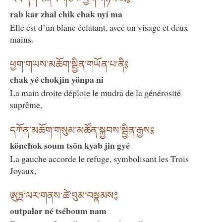
rab kar zhal chik chak nyi ma
Elle est d’un blanc éclatant, avec un visage et deux
mains.
ཕྱག་གཡས་མཆོག་སྦྱིན་གཡོན་པ་ནི༔
chak yé chokjin yönpa ni
La main droite déploie le mudrā de la générosité
suprême,
དཀོན་མཆོག་གསུམ་མཚོན་སྐྱབས་སྦྱིན་རྒྱས༔
könchok soum tsön kyab jin gyé
La gauche accorde le refuge, symbolisant les Trois
Joyaux,
ཨུཏྤ་ལར་གནས་ཚེ་བུམ་བསྣམས༔
outpalar né tséboum nam