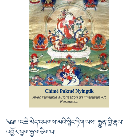
Chimé Pakmé Nyingtik
Avec l’aimable autorisation d’Himalayan Art
Resources
༄༅། །འཆི་མེད་འཕགས་མའི་སྙིང་ཏིག་ལས། རྒྱུན་གྱི་རྣལ་
འབྱོར་ཕྱག་རྒྱ་གཅིག་པ།