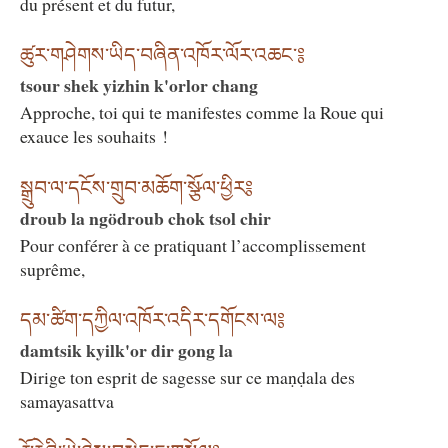
du présent et du futur,
ཚུར་གཤེགས་ཡིད་བཞིན་འཁོར་ལོར་འཆང་༔
tsour shek yizhin k'orlor chang
Approche, toi qui te manifestes comme la Roue qui
exauce les souhaits !
སྒྲུབ་ལ་དངོས་གྲུབ་མཆོག་སྩོལ་ཕྱིར༔
droub la ngödroub chok tsol chir
Pour conférer à ce pratiquant l’accomplissement
suprême,
དམ་ཚིག་དཀྱིལ་འཁོར་འདིར་དགོངས་ལ༔
damtsik kyilk'or dir gong la
Dirige ton esprit de sagesse sur ce maṇḍala des
samayasattva