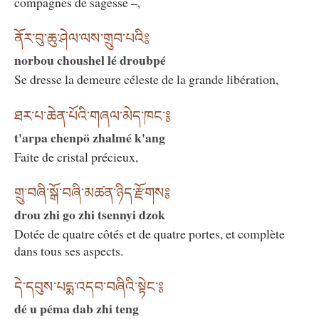
compagnes de sagesse –,
ནོར་བུ་ཆུ་ཤེལ་ལས་གྲུབ་པའི༔
norbou choushel lé droubpé
Se dresse la demeure céleste de la grande libération,
ཐར་པ་ཆེན་པོའི་གཞལ་མེད་ཁང་༔
t'arpa chenpö zhalmé k'ang
Faite de cristal précieux,
གྲུ་བཞི་སྒོ་བཞི་མཚན་ཉིད་རྫོགས༔
drou zhi go zhi tsennyi dzok
Dotée de quatre côtés et de quatre portes, et complète
dans tous ses aspects.
དེ་དབུས་པདྨ་འདབ་བཞིའི་སྟེང་༔
dé u péma dab zhi teng