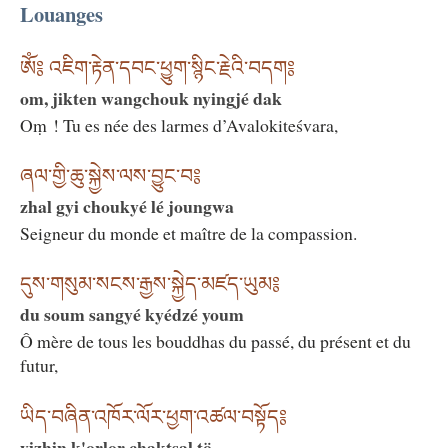
Louanges
ཨོཾ༔ འཇིག་རྟེན་དབང་ཕྱུག་སྙིང་རྗེའི་བདག༔
om, jikten wangchouk nyingjé dak
Oṃ ! Tu es née des larmes d’Avalokiteśvara,
ཞལ་གྱི་ཆུ་སྐྱེས་ལས་བྱུང་བ༔
zhal gyi choukyé lé joungwa
Seigneur du monde et maître de la compassion.
དུས་གསུམ་སངས་རྒྱས་སྐྱེད་མཛད་ཡུམ༔
du soum sangyé kyédzé youm
Ô mère de tous les bouddhas du passé, du présent et du
futur,
ཡིད་བཞིན་འཁོར་ལོར་ཕྱག་འཚལ་བསྟོད༔
yizhin k'orlor chaktsal tö