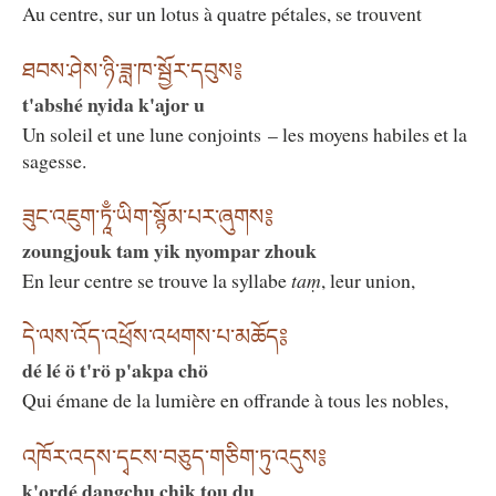
Au centre, sur un lotus à quatre pétales, se trouvent
ཐབས་ཤེས་ཉི་ཟླ་ཁ་སྦྱོར་དབུས༔
t'abshé nyida k'ajor u
Un soleil et une lune conjoints – les moyens habiles et la
sagesse.
ཟུང་འཇུག་ཏཱྃ་ཡིག་སྙོམ་པར་ཞུགས༔
zoungjouk tam yik nyompar zhouk
En leur centre se trouve la syllabe
taṃ
, leur union,
དེ་ལས་འོད་འཕྲོས་འཕགས་པ་མཆོད༔
dé lé ö t'rö p'akpa chö
Qui émane de la lumière en offrande à tous les nobles,
འཁོར་འདས་དྭངས་བཅུད་གཅིག་ཏུ་འདུས༔
k'ordé dangchu chik tou du