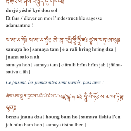
རྡོ་རྗེའི་ཡེ་ཤེས་བསྐྱེད་དུ་གསོལ༔
dorjé yéshé kyé dou sol
Et fais s’élever en moi l’indestructible sagesse
adamantine !
ས་མ་ཡ་ཧོཿ ས་མ་ཡ་སྟྭྃ༔ ཨེ་ཨཱ་རལླི་ཧྲཱིཾ་ཧྲཱིཾ་ཛཿ ཛྙཱ་ན་སཏྭ་ཨ་ཨཱཿ
samaya ho | samaya tam | é a rali hring hring dza |
jnana sato a ah
samaya hoḥ | samaya taṃ | e āralli hrīṃ hrīṃ jaḥ | jñāna-
sattva a āḥ |
Ce faisant, les jñānasattva sont invités, puis avec :
ཞེས་པས་སྤྱན་དྲངས་པའི་ཡེ་ཤེས་པ་
བཛྲ་ཛྙཱ་ན་ཛཿ ཧཱུྃ་བྃ་ཧོཿ ས་མ་ཡ་ཏིཥྛ་
ལྷན༔
benza jnana dza | houng bam ho | samaya tishta l'en
jaḥ hūṃ baṃ hoḥ | samaya tiṣṭha lhen |