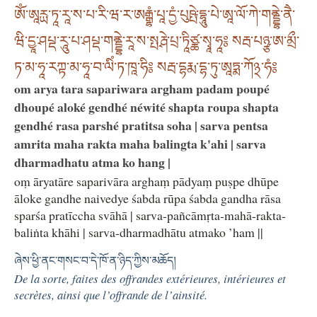
ཨོཾ་ཨཱརྻ་ཏཱ་རཱ་ས་པ་རི་ཝ་ར་ཨརྒྷཾ་པཱ་དྱཾ་པུཥྤེ་དྷཱུ་པེ་ཨཱ་ལོ་ཀེ་གནྡྷེ་ནཻ་
ཝི་དྱཱ་ཤཔྡ་རཱུ་པ་ཤཔྡ་གནྡྷེ་རཱ་ས་སྤརྴེ་པྲ་ཏཱིཙྪ་སྭཱ་ཧཱ༔ སརྦ་པཉྩ་ཨ་མྲྀ་
ཏ་མ་ཧཱ་རཀྟ་མ་ཧཱ་བ་ལིཾ་ཏ་ཁཱ་ཧི༔ སརྦ་དྷརྨ་དྷ་ཏུ་ཨཱཏྨ་ཀོ྅་ཧཾ༔
om arya tara sapariwara argham padam poupé
dhoupé aloké gendhé néwité shapta roupa shapta
gendhé rasa parshé pratitsa soha | sarva pentsa
amrita maha rakta maha balingta k'ahi | sarva
dharmadhatu atma ko hang |
oṃ āryatāre saparivāra arghaṃ pādyaṃ puṣpe dhūpe
āloke gandhe naivedye śabda rūpa śabda gandha rāsa
sparśa pratīccha svāhā | sarva-pañcāmṛta-mahā-rakta-
baliṅta khāhi | sarva-dharmadhātu atmako ’ham ||
ཞེས་ཕྱི་ནང་གསང་བ་དེ་ཁོ་ན་ཉིད་ཀྱིས་མཆོད།
De la sorte, faites des offrandes extérieures, intérieures et
secrètes, ainsi que l’offrande de l’ainsité.