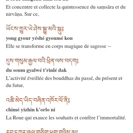
Et concentre et collecte la quintessence du saṃsāra et du
nirvāṇa. Sur ce,
ཡོངས་གྱུར་ཡེ་ཤེས་སྒྱུ་མའི་སྐུ༔
yong gyour yéshé gyoumé kou
Elle se transforme en corps magique de sagesse ‒
དུས་གསུམ་རྒྱལ་བའི་ཕྲིན་ལས་བདག༔
du soum gyalwé t'rinlé dak
L’activité éveillée des bouddhas du passé, du présent et
du futur,
འཆི་མེད་ཡིད་བཞིན་འཁོར་ལོ་ནི༔
chimé yizhin k'orlo ni
La Roue qui exauce les souhaits et confère l’immortalité.
རབ་དཀར་ཞལ་གཅིག་ཕྱག་གཉིས་མ༔