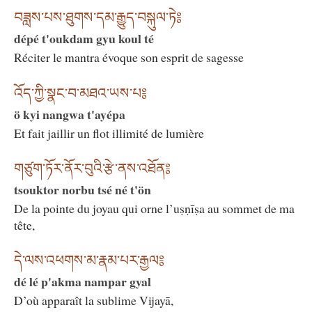
བཟླས་པས་ཐུགས་དམ་རྒྱུད་བསྐུལ་ཏེ༔
dépé t'oukdam gyu koul té
Réciter le mantra évoque son esprit de sagesse
འོད་ཀྱི་སྣང་བ་མཐའ་ཡས་པ༔
ö kyi nangwa t'ayépa
Et fait jaillir un flot illimité de lumière
གཙུག་ཏོར་ནོར་བུའི་རྩེ་ནས་འཐོན༔
tsouktor norbu tsé né t'ön
De la pointe du joyau qui orne l’uṣṇīṣa au sommet de ma
tête,
དེ་ལས་འཕགས་མ་རྣམ་པར་རྒྱལ༔
dé lé p'akma nampar gyal
D’où apparaît la sublime Vijayā,