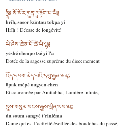
ཧྲཱིཿ སོ་སོར་ཀུན་ཏུ་རྟོག་པ་ཡི༔
hrih, sosor küntou tokpa yi
Hrīḥ ! Déesse de longévité
ཡེ་ཤེས་ཆེན་པོ་ཚེ་ཡི་ལྷ༔
yéshé chenpo tsé yi l'a
Dotée de la sagesse suprême du discernement
འོད་དཔག་མེད་པའི་དབུ་རྒྱན་ཅན༔
öpak mépé ougyen chen
Et couronnée par Amitābha, Lumière Infinie,
དུས་གསུམ་སངས་རྒྱས་ཕྲིན་ལས་མ༔
du soum sangyé t'rinléma
Dame qui est l’activité éveillée des bouddhas du passé,