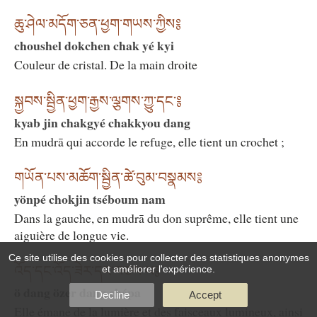
ཆུ་ཤེལ་མདོག་ཅན་ཕྱག་གཡས་ཀྱིས༔
choushel dokchen chak yé kyi
Couleur de cristal. De la main droite
སྐྱབས་སྦྱིན་ཕྱག་རྒྱས་ལྕགས་ཀྱུ་དང་༔
kyab jin chakgyé chakkyou dang
En mudrā qui accorde le refuge, elle tient un crochet ;
གཡོན་པས་མཆོག་སྦྱིན་ཚེ་བུམ་བསྣམས༔
yönpé chokjin tséboum nam
Dans la gauche, en mudrā du don suprême, elle tient une
aiguière de longue vie.
Ce site utilise des cookies pour collecter des statistiques anonymes
et améliorer l'expérience.
འོད་དང་འོད་ཟེར་དང་བཅས་པ༔
ö dang özer dang chépa
Decline
Accept
Elle émane de la lumière et des faisceaux lumineux, ainsi