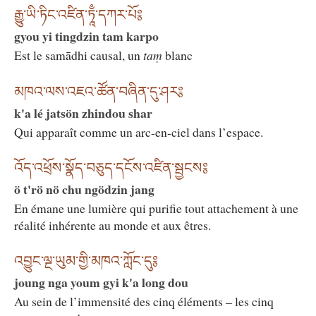
རྒྱུ་ཡི་ཏིང་འཛིན་ཏཱྃ་དཀར་པོ༔
gyou yi tingdzin tam karpo
Est le samādhi causal, un
taṃ
blanc
མཁའ་ལས་འཇའ་ཚོན་བཞིན་དུ་ཤར༔
k'a lé jatsön zhindou shar
Qui apparaît comme un arc-en-ciel dans l’espace.
འོད་འཕྲོས་སྣོད་བཅུད་དངོས་འཛིན་སྦྱངས༔
ö t'rö nö chu ngödzin jang
En émane une lumière qui purifie tout attachement à une
réalité inhérente au monde et aux êtres.
འབྱུང་ལྔ་ཡུམ་གྱི་མཁའ་ཀློང་དུ༔
joung nga youm gyi k'a long dou
Au sein de l’immensité des cinq éléments – les cinq