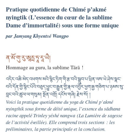
Pratique quotidienne de Chimé p’akmé
nyingtik (L’essence du cœur de la sublime
Dame d’immortalité) sous une forme unique
par Jamyang Khyentsé Wangpo
ན་མོ་གུ་རུ་ཨཱརྻ་ཏཱ་རཱ་ཡཻ།
Hommage au guru, la sublime Tārā !
འདིར་འཆི་མེད་འཕགས་མའི་སྙིང་ཏིག་གི་རྩ་བའི་སྒྲུབ་པ་ཕྲིན་ལས་ཡེ་ཤེས་སྣང་
བའི་དོན་གྱི་སྙིང་པོའི་བཅུད་ཕྱུང་བ་རྒྱུན་གྱི་རྣལ་འབྱོར་ཕྱག་རྒྱ་གཅིག་པ་ཉམས་སུ་
བླང་བའི་ཚུལ་ལ་གསུམ། སྔོན་འགྲོ། དངོས་གཞི། རྗེས་སོ། །
Voici la pratique quotidienne du yoga de Chimé p’akmé
nyingthik sous forme de déité unique, l’essence du sādhana
racine appelé
Trinley yéshé nangwa (La Lumière de sagesse
de l’activité éveillée)
. Elle comprend trois sections : les
préliminaires, la partie principale et la conclusion.