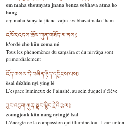
om maha shounyata jnana benza sobhava atma ko
hang
oṃ mahā-śūnyatā-jñāna-vajra-svabhāvātmako ’ham
འཁོར་འདས་ཆོས་ཀུན་གཟོད་མ་ནས༔
k'ordé chö kün zöma né
Tous les phénomènes du saṃsāra et du nirvāṇa sont
primordialement
འོད་གསལ་དེ་བཞིན་ཉིད་དབྱིངས་ལས༔
ösal dézhin nyi ying lé
L’espace lumineux de l’ainsité, au sein duquel s’élève
ཟུང་འཇུག་ཀུན་སྣང་སྙིང་རྗེའི་རྩལ༔
zoungjouk kün nang nyingjé tsal
L’énergie de la compassion qui illumine tout. Leur union