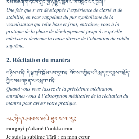
རིམ་མཆོག་གི་དངོས་གྲུབ་ཀྱི་ཉེ་རྒྱུར་སྨིན་པ་ལ་བསླབ་པར་བྱའོ། །
Une fois que s’est développée l’expérience de clarté et de
stabilité, en vous rappelant du pur symbolisme de la
visualisation qui relie base et fruit, entraînez-vous à la
pratique de la phase de développement jusqu’à ce qu’elle
mûrisse et devienne la cause directe de l’obtention du siddhi
suprême.
2. Récitation du mantra
གཉིས་པ་ནི། དེ་ལྟ་བུའི་སྒོམ་པས་དུབ་ན། བོགས་འབྱིན་པའི་སླད་དུ་བཟླས་བརྗོད་
ཀྱི་བསམ་གཏན་ལ་བསླབ་པ་ནི།
Quand vous vous lassez de la précédente méditation,
entraînez-vous à l’absorption méditative de la récitation du
mantra pour aviver votre pratique.
རང་ཉིད་འཕགས་མའི་ཐུགས་ཀ་རུ༔
rangnyi p'akmé t'oukka rou
Je suis la sublime Tārā : en mon cœur