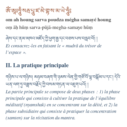
ཨོཾ་ཨཱཿཧཱུྃ་སརྦ་པཱུ་ཛ་མེ་གྷ་ས་མ་ཡེ་ཧཱུྃ༔
om ah houng sarva poudza mégha samayé houng
oṃ āḥ hūṃ sarva-pūjā-megha-samaye hūṃ
ཞེས་དང་ནམ་མཁའ་མཛོད་ཀྱི་ཕྱག་རྒྱ་དང་བཅས་པས་བརླབ་བོ། །
Et consacrez-les en faisant le « mudrā du trésor de
l’espace ».
II. La pratique principale
གཉིས་པ་ལ་གཉིས། མཉམ་བཞག་གི་ཉམས་ལེན་གྱི་གཙོ་བོ་ལྷ་བསྒོམ་པ་དང༌། དེའི་
ཡན་ལག་ཏུ་བཟླས་བརྗོད་ཀྱི་བསམ་གཏན་ལ་འཇུག་པའོ། །
La partie principale se compose de deux phases : 1) la phase
principale qui consiste à cultiver la pratique de l’équilibre
méditatif (
nyamshak
) en se concentrant sur la déité, et 2) la
phase subsidiaire qui consiste à pratiquer la concentration
(
samten
) sur la récitation du mantra.