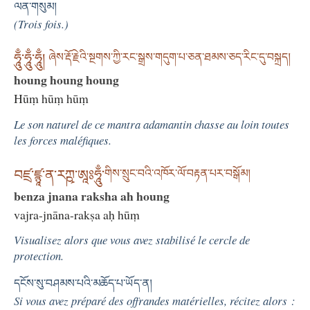
ལན་གསུམ།
(Trois fois.)
ཧཱུྃ་ཧཱུྃ་ཧཱུྃ།
ཞེས་རྡོ་རྗེའི་སྔགས་ཀྱི་རང་སྒྲས་གདུག་པ་ཅན་ཐམས་ཅད་རིང་དུ་བསྐྲད།
houng houng houng
Hūṃ hūṃ hūṃ
Le son naturel de ce mantra adamantin chasse au loin toutes
les forces maléfiques.
བཛྲ་ཛྙཱ་ན་རཀྵ་ཨཱཿཧཱུྃ་
གིས་སྲུང་བའི་འཁོར་ལོ་བརྟན་པར་བསྒོམ།
benza jnana raksha ah houng
vajra-jnāna-rakṣa aḥ hūṃ
Visualisez alors que vous avez stabilisé le cercle de
protection.
དངོས་སུ་བཤམས་པའི་མཆོད་པ་ཡོད་ན།
Si vous avez préparé des offrandes matérielles, récitez alors :