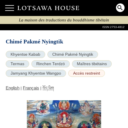
La maison des traductions du bouddhisme tibétain
ISSN 2753-4812
Chimé Pakmé Nyingtik
Khyentse Kabab
Chimé Pakmé Nyingtik
Termas
Rinchen Terdzö
Maîtres tibétains
Jamyang Khyentse Wangpo
Accès restreint
English
Français
|
|
བོད་ཡིག