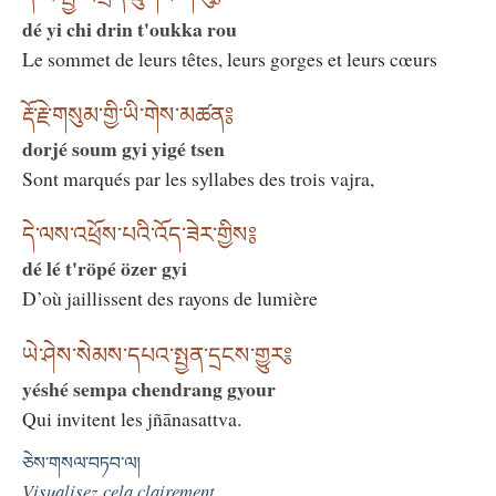
dé yi chi drin t'oukka rou
Le sommet de leurs têtes, leurs gorges et leurs cœurs
རྡོ་རྗེ་གསུམ་གྱི་ཡི་གེས་མཚན༔
dorjé soum gyi yigé tsen
Sont marqués par les syllabes des trois vajra,
དེ་ལས་འཕྲོས་པའི་འོད་ཟེར་གྱིས༔
dé lé t'röpé özer gyi
D’où jaillissent des rayons de lumière
ཡེ་ཤེས་སེམས་དཔའ་སྤྱན་དྲངས་གྱུར༔
yéshé sempa chendrang gyour
Qui invitent les jñānasattva.
ཅེས་གསལ་བཏབ་ལ།
Visualisez cela clairement.