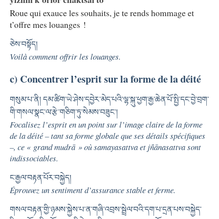
Roue qui exauce les souhaits, je te rends hommage et
t’offre mes louanges !
ཅེས་བསྟོད།
Voilà comment offrir les louanges.
c) Concentrer l’esprit sur la forme de la déité
གསུམ་པ་ནི། དམ་ཚིག་ཡེ་ཤེས་དབྱེར་མེད་པའི་ལྷ་སྐུ་ཕྱག་རྒྱ་ཆེན་པོ་སྤྱི་དང་བྱེ་བྲག་
གི་གསལ་སྣང་ལ་རྩེ་གཅིག་ཏུ་སེམས་བཟུང༌།
Focalisez l’esprit en un point sur l’image claire de la forme
de la déité – tant sa forme globale que ses détails spécifiques
–, ce « grand mudrā » où samayasattva et jñānasattva sont
indissociables.
ང་རྒྱལ་བརྟན་པོར་བསྐྱེད།
Éprouvez un sentiment d’assurance stable et ferme.
གསལ་བརྟན་གྱི་ཉམས་སྐྱེས་པ་ན་གཞི་འབྲས་སྦྲེལ་བའི་དག་པ་དྲན་པས་བསྐྱེད་