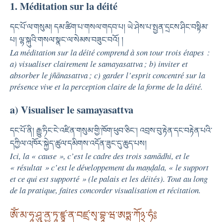
1. Méditation sur la déité
དང་པོ་ལ་གསུམ། དམ་ཚིག་པ་གསལ་གདབ་པ། ཡེ་ཤེས་པ་སྤྱན་དྲངས་ཤིང་བསྟིམ་
པ། ལྷ་སྐུའི་གསལ་སྣང་ལ་སེམས་བཟུང་བའོ། །
La méditation sur la déité comprend à son tour trois étapes :
a) visualiser clairement le samayasattva ; b) inviter et
absorber le jñānasattva ; c) garder l’esprit concentré sur la
présence vive et la perception claire de la forme de la déité.
a) Visualiser le samayasattva
དང་པོ་ནི། རྒྱུ་ཏིང་ངེ་འཛིན་གསུམ་གྱི་ཁོག་ཕུབ་ཅིང༌། འབྲས་བུ་རྟེན་དང་བརྟེན་པའི་
དཀྱིལ་འཁོར་སྐྱེད་ཚུལ་དམིགས་འདོན་ཟུང་དུ་ཆུད་པས།
Ici, la « cause », c’est le cadre des trois samādhi, et le
« résultat » c’est le développement du maṇḍala, « le support
et ce qui est supporté » (le palais et les déités). Tout au long
de la pratique, faites concorder visualisation et récitation.
ཨོཾ་མ་ཧཱ་ཤཱུ་ནྱ་ཏཱ་ཛྙཱ་ན་བཛྲ་སྭ་བྷཱ་ཝ་ཨཏྨ་ཀོ྅་ཧཾ༔