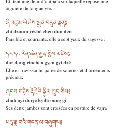
Et tient une fleur d’outpala sur laquelle repose une
aiguière de longue vie.
ཞི་འཛུམ་ཡེ་ཤེས་སྤྱན་བདུན་ལྡན༔
zhi dzoum yéshé chen dün den
Paisible et souriante, elle a sept yeux de sagesse ;
དར་དང་རིན་ཆེན་རྒྱན་གྱིས་མཛེས༔
dar dang rinchen gyen gyi dzé
Elle est ravissante, parée de soieries et d’ornements
précieux.
ཞབས་གཉིས་རྡོ་རྗེའི་སྐྱིལ་ཀྲུང་གིས༔
zhab nyi dorjé kyiltroung gi
Ses deux jambes sont croisées en posture de vajra
པདྨ་ཟླ་བའི་གདན་ལ་བཞུགས༔