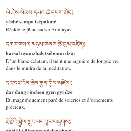
ཡེ་ཤེས་སེམས་དཔའ་ཚེ་དཔག་མེད༔
yéshé sempa tsépakmé
Réside le jñānasattva Amitāyus.
དཀར་གསལ་མཉམ་གཞག་ཚེ་བུམ་འཛིན༔
karsal nyamzhak tséboum dzin
D’un blanc éclatant, il tient une aiguière de longue vie
dans le mudrā de la méditation,
དར་དང་རིན་ཆེན་རྒྱན་གྱིས་མཛེས༔
dar dang rinchen gyen gyi dzé
Et, magnifiquement paré de soieries et d’ornements
précieux,
རྡོ་རྗེའི་སྐྱིལ་ཀྲུང་པད་ཟླར་བཞུགས༔
dorjé kyiltroung pé dar zhouk