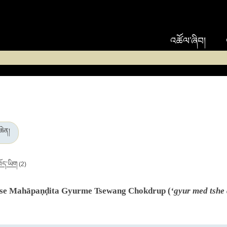
འཚོལ་ཞིབ།
ཆེན།
བོད་ཡིག
(2)
etse Mahāpaṇḍita Gyurme Tsewang Chokdrup (
‘gyur med tshe