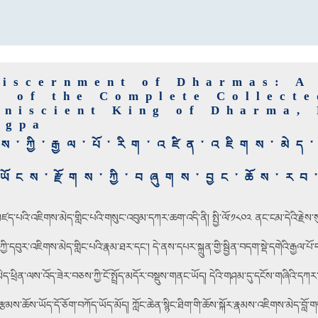
Discernment of Dharmas: A
e of the Complete Collect
mniscient King of Dharma,
ngpa
ོས་ཀྱི་རྒྱལ་པོ་རིག་འཛིན་འཇིགས་མེད་
ོངས་རྫོགས་ཀྱི་བཞུགས་བྱང་ཆོས་རབ་
་མཛད་པའི་འཇིགས་མེད་གླིང་པའི་གསུང་འབུམ་དཀར་ཆག་འདི་ནི། སྤྱི་ལོ་༡༨༠༢ ནང་ངམ་དེའི་རྗེས་ས
ུར་འཇིགས་མེད་གླིང་པའི་རྣམ་ཐར་དང་། དེ་ནས་དཔར་སྐྲུན་གྱི་སྦྱིན་བདག་སྡེ་དགེའི་རྒྱལ་པོ་དང
་མེད་ཕྲིན་ལས་འོད་ཟེར་བཅས་ཀྱི་ངོ་སྤྲོད་མདོར་བསྡུས་གནང་ཡོད། དེའི་གཤམ་དུ་དངོས་གཞིའི་
རྩམས་ཆོས་ཡོད་དོ་ཅོག་བཀོད་ཡོད་མོད། ཀློང་ཆེན་སྙིང་ཐིག་གི་ཆོས་སྐོར་རྣམས་འཇིགས་མེད་བླ