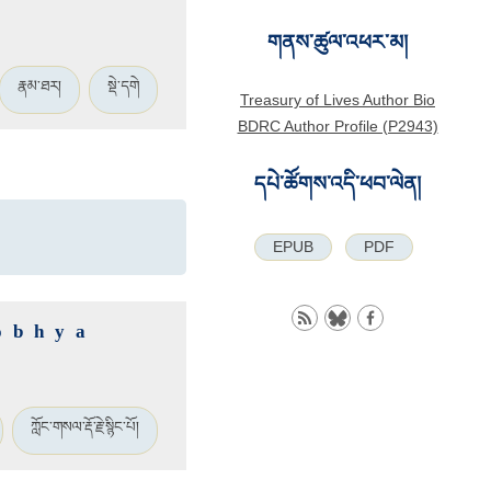
གནས་ཚུལ་འཕར་མ།
རྣམ་ཐར།
སྡེ་དགེ
Treasury of Lives Author Bio
BDRC Author Profile (P2943)
དཔེ་ཚོགས་འདི་ཕབ་ལེན།
EPUB
PDF
obhya
ཀློང་གསལ་རྡོ་རྗེ་སྙིང་པོ།