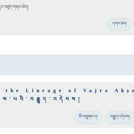
ནང་བཙུད་གནང་མེད།
དཀར་ཆག
o the Lineage of Vajra Akṣ
ཁྲུགས་པའི་བརྒྱུད་འདེབས།
མི་འཁྲུགས་པ།
བརྒྱུད་འདེབས།