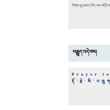
ལོགས་སུ་མཛད་ཡོད་པས་འདིའི་
བརྒྱུད་འདེབས།
Prayer t
རྡོ་རྗེ་མི་འ