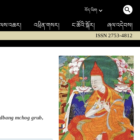
བོད་ཡིག
ལས་འཆར།
འཕྲིན་གསར།
ང་ཚོའི་སྐོར།
ཞལ་འདེབས།
ISSN 2753-4812
 dbang mchog grub
,