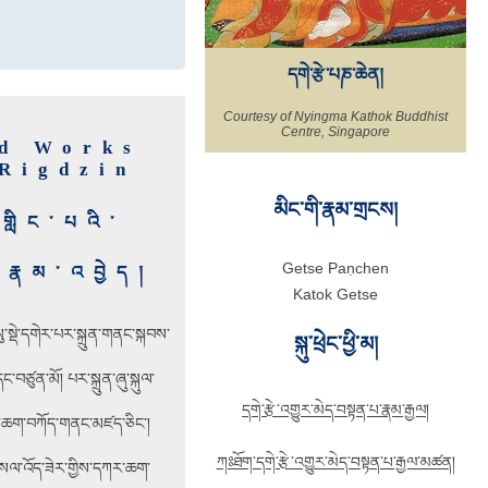
དགེ་རྩེ་པཎ་ཆེན།
Courtesy of Nyingma Kathok Buddhist
Centre, Singapore
ed Works
 Rigdzin
མིང་གི་རྣམ་གྲངས།
གླིང་པའི་
Getse Paṇchen
རྣམ་འབྱེད།
Katok Getse
ུ་སྡེ་དགེར་པར་སྐྲུན་གནང་སྐབས་
སྐུ་ཕྲེང་ཕྱི་མ།
་བཙུན་མོ། པར་སྐྲུན་ཞུ་སྐུལ་
དགེ་རྩེ་འགྱུར་མེད་བསྟན་པ་རྣམ་རྒྱལ།
དཀར་ཆག་བཀོད་གནང་མཛད་ཅིང་།
ཀཿཐོག་དགེ་རྩེ་འགྱུར་མེད་བསྟན་པ་རྒྱལ་མཚན།
ོ་གསལ་འོད་ཟེར་གྱིས་དཀར་ཆག་