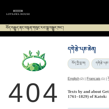
བོད་བརྒྱུད་ནང་བསྟན་གསུང་རབ་སྒྲ་བསྒྱུར་ཁང་།
དགེ་རྩེ་པཎ་ཆེན།
བོད་ཀྱི་བླ་མ།
དགེ་རྩེ་པཎ་
English
Français
|
|
(2)
(1)
404
Texts by and about G
1761–1829) of Katok: