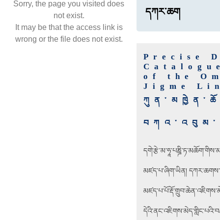
Sorry, the page you visited does
དཀར་ཆག
not exist.
It may be that the access link is
wrong or the file does not exist.
Precise 
Catalogu
of the O
Jigme Li
ཀུན་མཁྱེན་ཆ
བཀའ་འབུམ་ཡ
དགེ་རྩེ་མ་ཧཱ་པཎྜི་ཏ་མཆོག་གིས
མཛད་པ་ཞིག་ཡིན། དཀར་ཆགས་ཀྱི་དབ
མཛད་པ་པོ་རྡོ་གྲུབ་ཆེན་འཇིགས
དེའི་ནང་འཇིགས་མེད་གླིང་པའི་བ