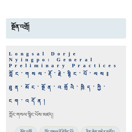
སྔོན་འགྲོ།
Longsal Dorje
Nyingpo: General
Preliminary Practices
ཀློང་གསལ་རྡོ་རྗེ་སྙིང་པོ་ལས༔
ཐུན་མོང་སྔོན་འགྲོའི་ཁྲིད་ཀྱི་
ངག་འདོན།
ཀློང་གསལ་སྙིང་པོས་མཛད།
སྔོན་འགྲོ།
ཀློང་གསལ་རྡོ་རྗེ་སྙིང་པོ།
རིན་ཆེན་གཏེར་མཛོད།