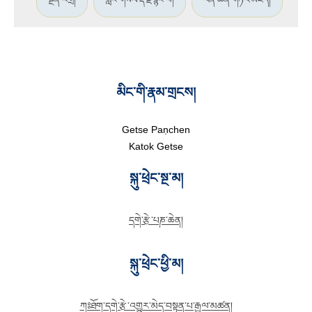
མིང་གི་རྣམ་གྲངས།
Getse Paṇchen
Katok Getse
སྐུ་ཕྲེང་སྔ་མ།
དགེ་རྩེ་པཎ་ཆེན།
སྐུ་ཕྲེང་ཕྱི་མ།
ཀཿཐོག་དགེ་རྩེ་འགྱུར་མེད་བསྟན་པ་རྒྱལ་མཚན།