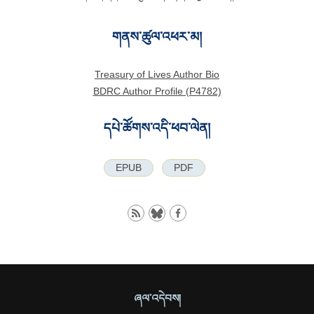
གནས་ཚུལ་འཕར་མ།
Treasury of Lives Author Bio
BDRC Author Profile (P4782)
དཔེ་ཚོགས་འདི་ཕབ་ལེན།
EPUB
PDF
ཞལ་འདེབས།