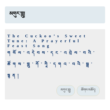
མགུར་གླུ།
The Cuckoo’s Sweet
Tune: A Prayerful
Feast Song
གསོལ་འདེབས་དང་འབྲེལ་བའི་
ཚོགས་གླུ་ཀོ་ཀཱི་དགའ་བའི་སྒྲ་
སྙན།
མགུར་གླུ།
ཚོགས་མཆོད།