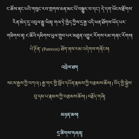
ང་ཚོས་ནང་པའི་གསུང་རབ་གྲགས་ཅན་མང་པོ་བསྒྱུར་བ་དང་། དེ་དག་ཡོངས་རྫོགས་
རིན་མེད་དུ་འབུལ་རྒྱུ་ཡིན། གལ་ཏེ་ཁྱེད་ཀྱིས་དྲ་རྒྱ་འདི་ཕན་ཐོགས་ཡོད་པར་
གཟིགས་ན། ང་ཚོའི་དམིགས་ཡུལ་གྲུབ་པར་མཐུན་འགྱུར་རོགས་རམ་གནང་རོགས།
པེ་ཊོན་ (Patreon) ཐོག་ནས་རམ་འདེགས་གནོངས།
འབྲེལ་ཐག
སངས་རྒྱས་ཀྱི་བཀའ།
རྒྱ་གར་གྱི་སློབ་དཔོན་རྣམས་ཀྱི་བརྩམས་ཆོས།
བོད་གྱི་སྐྱེས་
|
|
བུ་དམ་པ་རྣམས་ཀྱི་བརྩམས་ཆོས།
བརྗོད་གཞི།
|
མཉན་ཆས།
དྲ་ཚིགས་གཞན།