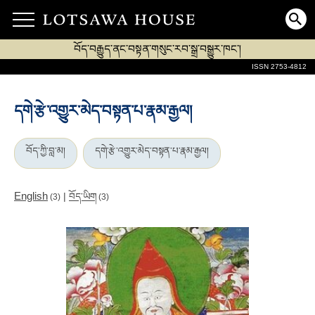
བོད་བརྒྱུད་ནང་བསྟན་གསུང་རབ་སྒྲ་བསྒྱུར་ཁང་།
ISSN 2753-4812
དགེ་རྩེ་འགྱུར་མེད་བསྟན་པ་རྣམ་རྒྱལ།
བོད་ཀྱི་བླ་མ།
དགེ་རྩེ་འགྱུར་མེད་བསྟན་པ་རྣམ་རྒྱལ།
English
|
བོད་ཡིག
(3)
(3)