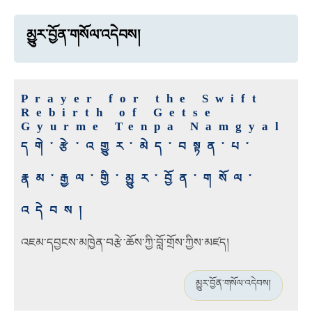
མྱུར་བྱོན་གསོལ་འདེབས།
Prayer for the Swift
Rebirth of Getse
Gyurme Tenpa Namgyal
དགེ་རྩེ་འགྱུར་མེད་བསྟན་པ་
རྣམ་རྒྱལ་གྱི་མྱུར་བྱོན་གསོལ་
འདེབས།
འཇམ་དབྱངས་མཁྱེན་བརྩེ་ཆོས་ཀྱི་བློ་གྲོས་ཀྱིས་མཛད།
མྱུར་བྱོན་གསོལ་འདེབས།