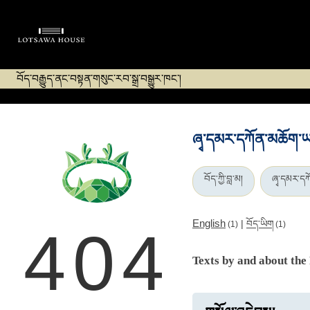
བོད་བརྒྱུད་ནང་བསྟན་གསུང་རབ་སྒྲ་བསྒྱུར་ཁང་།
ཞྭ་དམར་དཀོན་མཆོག་
བོད་ཀྱི་བླ་མ།
ཞྭ་དམར་ད
English
|
བོད་ཡིག
(1)
(1)
404
Texts by and about the