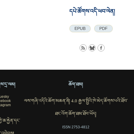
དཔེ་ཚོགས་འདི་ཕབ་ལེན།
EPUB
PDF
ོགས་དྲ་ལམ།
ཆོག་ཐམ།
uesky
ལས་གཞི་འདིའི་ཆོག་མཆན་ནི། 4.0 རྒྱལ་སྤྱིའི་ཁེ་མེད་ཚོགས་པའི་ཐོབ་
cebook
tagram
ཐང་འོག་ཆོག་ཐམ་ཐོབ་ཡོད།
ཀྱི་ཆ་རྐྱེན་དང་
ISSN 2753-4812
་འབེབས།