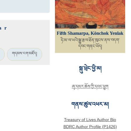
ar
Fifth Shamarpa, Könchok Yenlak
ཧི་མ་ལ་ཡའི་སྒྱུ་རྩལ་ཐོན་ཁུངས་ནས་བདག་
དབང་གནང་ཡོད།
གདམས་ངག་མཛོད།
སྐུ་ཕྲེང་ཕྱི་མ།
ཞྭ་དམར་ཆོས་ཀྱི་དབང་ཕྱུག
གནས་ཚུལ་འཕར་མ།
Treasury of Lives Author Bio
BDRC Author Profile (P1426)