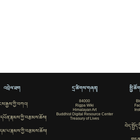
འབྲེལ་ཐག
དྲ་ཚིགས་གཞན།
སྤྱི་ཚ
84000
Bl
ས་རྒྱས་ཀྱི་བཀའ།
Rigpa Wiki
Fa
Himalayan Art
Ins
Buddhist Digital Resource Center
ོབ་དཔོན་རྣམས་ཀྱི་བརྩམས་ཆོས།
Treasury of Lives
བེད་སྤྱོད་
་བུ་དམ་པ་རྣམས་ཀྱི་བརྩམས་ཆོས།
གཏན