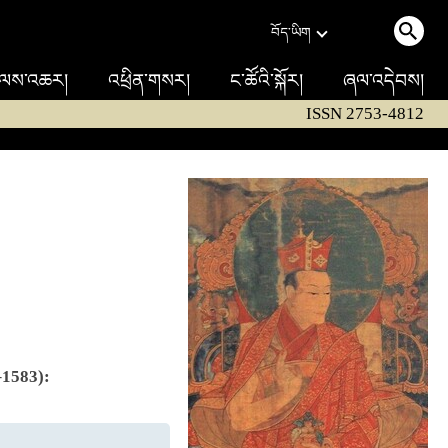
བོད་ཡིག
ལས་འཆར།
འཕྲིན་གསར།
ང་ཚོའི་སྐོར།
ཞལ་འདེབས།
ISSN 2753-4812
–1583):