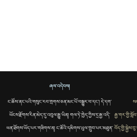
ཞལ་འདེབས།
ང་ཚོས་ནང་པའི་གསུང་རབ་གྲགས་ཅན་མང་པོ་བསྒྱུར་བ་དང་། དེ་དག་
སང
ཡོངས་རྫོགས་རིན་མེད་དུ་འབུལ་རྒྱུ་ཡིན། གལ་ཏེ་ཁྱེད་ཀྱིས་དྲ་རྒྱ་འདི་
རྒྱ་གར་གྱི་སླ
ཕན་ཐོགས་ཡོད་པར་གཟིགས་ན། ང་ཚོའི་དམིགས་ཡུལ་གྲུབ་པར་མཐུན་
བོད་གྱི་སྐྱེས