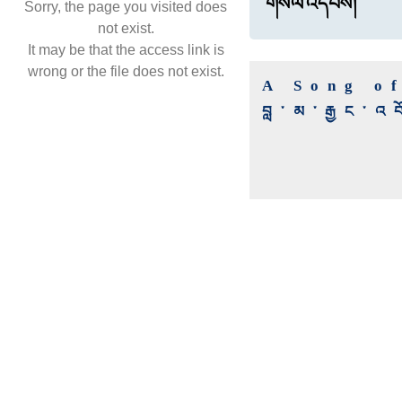
གསོལ་འདེབས།
Sorry, the page you visited does
not exist.
It may be that the access link is
wrong or the file does not exist.
A Song o
བླ་མ་རྒྱང་འ