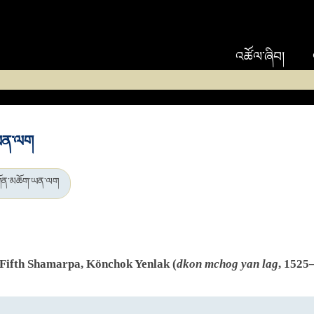
འཚོལ་ཞིབ།
ཡན་ལག
ཀོན་མཆོག་ཡན་ལག
 Fifth Shamarpa, Könchok Yenlak (
dkon mchog yan lag
, 1525