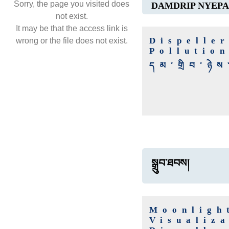
Sorry, the page you visited does
DAMDRIP NYEPA
not exist.
It may be that the access link is
Dispelle
wrong or the file does not exist.
Pollutio
དམ་གྲིབ་ཉེ
སྒྲུབ་ཐབས།
Moonligh
Visualiza