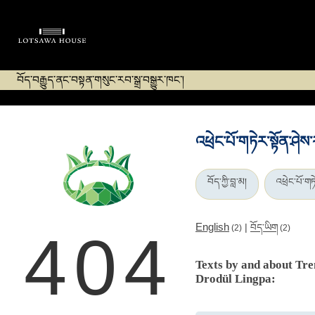
བོད་བརྒྱུད་ནང་བསྟན་གསུང་རབ་སྒྲ་བསྒྱུར་ཁང་།
འཕྲེང་པོ་གཏེར་སྟོན་ཤེས
བོད་ཀྱི་བླ་མ།
འཕྲེང་པོ་གཏ
English
|
བོད་ཡིག
(2)
(2)
404
Texts by and about Tr
Drodül Lingpa: