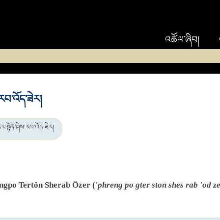
འཚོལ་ཞིབ།
་རབ་འོད་ཟེར།
ེར་སྟོན་ཤེས་རབ་འོད་ཟེར།
engpo Tertön Sherab Özer (
'phreng po gter ston shes rab 'od z