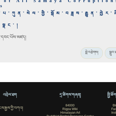
r of All Samaya Corruption
ns
པ་ཀུན་སེལ་གྱི་སྒོམ་བཟླས་རྒྱུན་ཁྱེར་ཞ
ླ་སྣང་།
ི་དབང་པོས་མཛད།
སྨེ་བརྩེགས།
སྒྲུབ
འབྲེལ་ཐག
དྲ་ཚིགས་གཞན།
སྤྱི་ཚ
84000
Bl
ས་རྒྱས་ཀྱི་བཀའ།
Rigpa Wiki
Fa
Himalayan Art
Ins