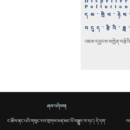
Dispelle
Pollutio
དམ་གྲིབ་ཉེས་
བདུད་རྩིའི་ཟ
འཇམ་དབྱངས་མཁྱེན་བརྩེའ
ཞལ་འདེབས།
ང་ཚོས་ནང་པའི་གསུང་རབ་གྲགས་ཅན་མང་པོ་བསྒྱུར་བ་དང་། དེ་དག་
སང