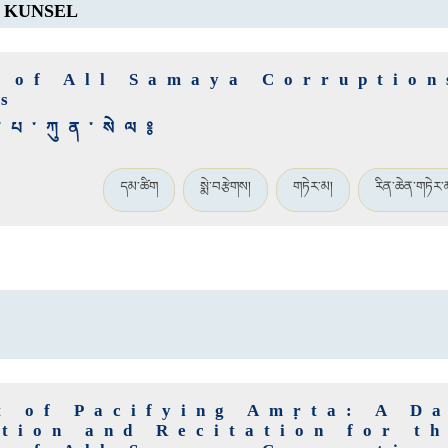
 KUNSEL
r of All Samaya Corruption
ns
ས་པ་ཀུན་སེལ༔
དམ་ཚིག
སྨེ་བརྩེགས།
གཏེར་མ།
རིན་ཆེན་གཏེར་
t of Pacifying Amṛta: A Da
tion and Recitation for t