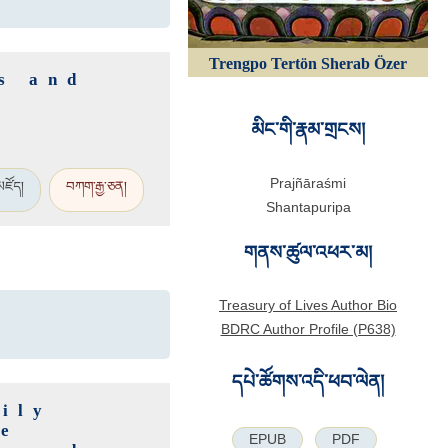
Trengpo Tertön Sherab Özer
s and
མིང་གི་རྣམ་གྲངས།
Prajñāraśmi
མཛོད།
བཀག་རྒྱ་ཅན།
Shantapuripa
གནས་ཚུལ་འཕར་མ།
Treasury of Lives Author Bio
BDRC Author Profile (P638)
དཔེ་ཚོགས་འདི་ཕབ་ལེན།
ily
he
EPUB
PDF