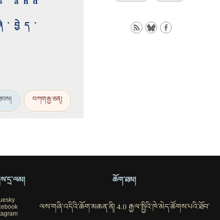
s and
ི་བྱེད་
་ཐབས།
བཀག་རྒྱ་ཅན།
ོགས་དྲ་ལམ།
ཆོག་ཐམ།
uesky
ལས་གཞི་འདིའི་ཆོག་མཆན་ནི། 4.0 རྒྱལ་སྤྱིའི་ཁེ་མེད་ཚོགས་པའི་ཐོབ་
cebook
tagram