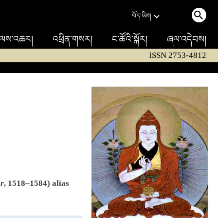
བོད་ཡིག
ལས་འཆར།
འཕྲིན་གསར།
ང་ཚོའི་སྐོར།
ཞལ་འདེབས།
ISSN 2753-4812
er
, 1518–1584) alias