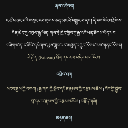
ཞལ་འདེབས།
ང་ཚོས་ནང་པའི་གསུང་རབ་གྲགས་ཅན་མང་པོ་བསྒྱུར་བ་དང་། དེ་དག་ཡོངས་རྫོགས་
རིན་མེད་དུ་འབུལ་རྒྱུ་ཡིན། གལ་ཏེ་ཁྱེད་ཀྱིས་དྲ་རྒྱ་འདི་ཕན་ཐོགས་ཡོད་པར་
གཟིགས་ན། ང་ཚོའི་དམིགས་ཡུལ་གྲུབ་པར་མཐུན་འགྱུར་རོགས་རམ་གནང་རོགས།
པེ་ཊོན་ (Patreon) ཐོག་ནས་རམ་འདེགས་གནོངས།
འབྲེལ་ཐག
སངས་རྒྱས་ཀྱི་བཀའ།
རྒྱ་གར་གྱི་སློབ་དཔོན་རྣམས་ཀྱི་བརྩམས་ཆོས།
བོད་གྱི་སྐྱེས་
|
|
བུ་དམ་པ་རྣམས་ཀྱི་བརྩམས་ཆོས།
བརྗོད་གཞི།
|
མཉན་ཆས།