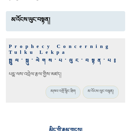
མ་འོངས་ལུང་བསྟན།
Prophecy Concerning
Tulku Lekpa
སྤྲུལ་སྐུ་ལེགས་པ་ལུང་བསྟན་པ༔
པདྨ་ལས་འབྲེལ་རྩལ་གྱིས་མཛད།
མཁའ་འགྲོ་སྙིང་ཐིག
མ་འོངས་ལུང་བསྟན།
མིང་གི་རྣམ་གྲངས།