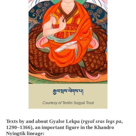
རྒྱལ་སྲས་ལེགས་པ།
Courtesy of Tertön Sogyal Trust
Texts by and about Gyalse Lekpa (
rgyal sras legs pa
,
1290–1366), an important figure in the Khandro
Nyingtik lineage: