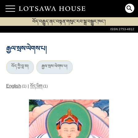
བོད་བརྒྱུད་ནང་བསྟན་གསུང་རབ་སྒྲ་བསྒྱུར་ཁང་།
ISSN 2753-4812
རྒྱལ་སྲས་ལེགས་པ།
བོད་ཀྱི་བླ་མ།
རྒྱལ་སྲས་ལེགས་པ།
English
|
བོད་ཡིག
(1)
(1)