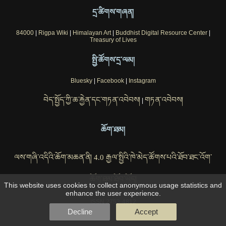
དྲ་ཚིགས་གཞན།
84000
|
Rigpa Wiki
|
Himalayan Art
|
Buddhist Digital Resource Center
|
Treasury of Lives
སྤྱི་ཚོགས་དྲ་ལམ།
Bluesky
|
Facebook
|
Instagram
བེད་སྤྱོད་ཀྱི་ཆ་རྐྱེན་དང་གཏན་འབེབས།
གཏན་འབེབས།
|
ཆོག་ཐམ།
ལས་གཞི་འདིའི་ཆོག་མཆན་ནི། 4.0 རྒྱལ་སྤྱིའི་ཁེ་མེད་ཚོགས་པའི་ཐོབ་ཐང་འོག་
ཆོག་ཐམ་ཐོབ་ཡོད།
This website uses cookies to collect anonymous usage statistics and
enhance the user experience.
ISSN 2753-4812
Decline
Accept