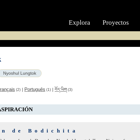
Explora
Proyectos
k
Nyoshul Lungtok
rançais
Português
|
|
བོད་ཡིག
(2)
(1)
(3)
ASPIRACIÓN
ón de Bodichita