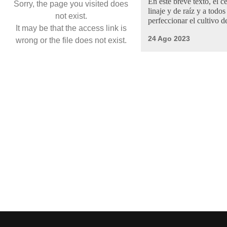
En este breve texto, el
Sorry, the page you visited does
linaje y de raíz y a tod
not exist.
perfeccionar el cultivo d
It may be that the access link is
24 Ago 2023
wrong or the file does not exist.