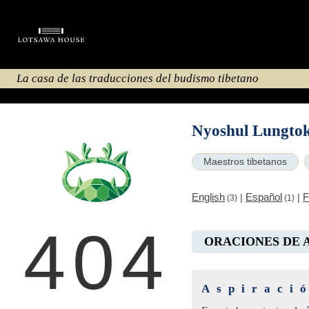
La casa de las traducciones del budismo tibetano
Nyoshul Lungto
Maestros tibetanos
English
Español
F
|
|
(3)
(1)
404
ORACIONES DE 
Aspiraci