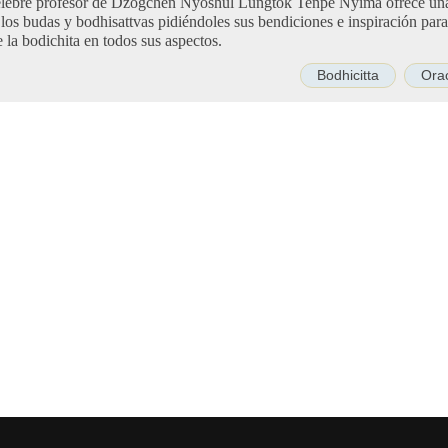
 célebre profesor de Dzogchen Nyoshul Lungtok Tenpe Nyima ofrece una
os los budas y bodhisattvas pidiéndoles sus bendiciones e inspiración pa
e la bodichita en todos sus aspectos.
Bodhicitta
Orac