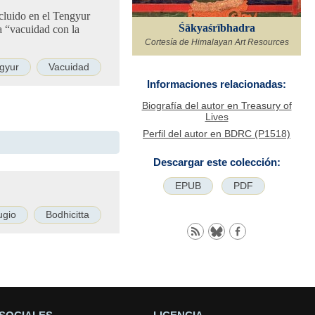
ncluido en el Tengyur
Śākyaśrībhadra
la “vacuidad con la
Cortesía de Himalayan Art Resources
gyur
Vacuidad
Informaciones relacionadas:
Biografía del autor en Treasury of
Lives
Perfil del autor en BDRC (P1518)
Descargar este colección:
EPUB
PDF
ugio
Bodhicitta