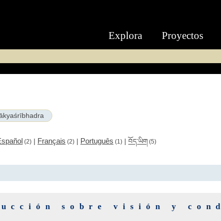
Explora
Proyectos
ākyaśrībhadra
Español
Français
Português
|
|
|
བོད་ཡིག
(2)
(2)
(1)
(5)
rucción sobre visión y con