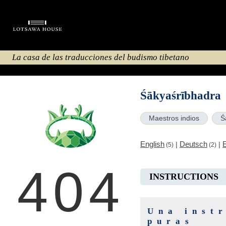
La casa de las traducciones del budismo tibetano
Śākyaśrībhadra
Maestros indios
Ś
English
Deutsch
|
|
(5)
(2)
404
INSTRUCTIONS
Una inst
puras