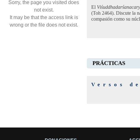
Sorry, the page you visited does
El
Viśuddhadarśanacar
not exist.
(Toh 2464). Discute la na
It may be that the access link is
compasión como su núcl
wrong or the file does not exist.
PRÁCTICAS
Versos d