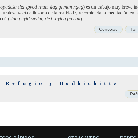
yopadeśa
(
lta spyod rnam dag gi man ngag
) es un trabajo muy breve i
turaleza vacía e ilusoria de la realidad y recomienda la meditación en 
eo" (
stong nyid snying rje'i snying po can
).
Consejos
Ten
e Refugio y Bodhichitta
Ref