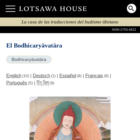
La casa de las traducciones del budismo tibetano
ISSN 2753-4812
El Bodhicaryāvatāra
Bodhicaryāvatāra
English
Deutsch
Español
Français
|
|
|
|
(10)
(1)
(8)
(8)
Português
|
བོད་ཡིག
(5)
(9)