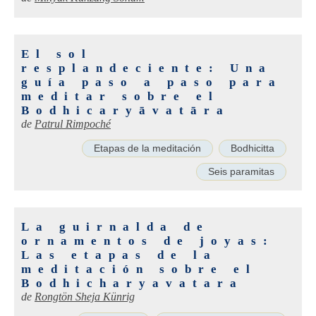
El sol
resplandeciente: Una
guía paso a paso para
meditar sobre el
Bodhicaryāvatāra
de
Patrul Rimpoché
Etapas de la meditación
Bodhicitta
Seis paramitas
La guirnalda de
ornamentos de joyas:
Las etapas de la
meditación sobre el
Bodhicharyavatara
de
Rongtön Sheja Künrig