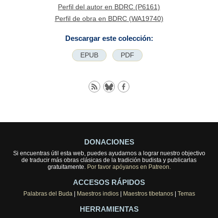
Perfil del autor en BDRC (P6161)
Perfil de obra en BDRC (WA19740)
Descargar este colección:
EPUB
PDF
DONACIONES
Si encuentras útil esta web, puedes ayudarnos a lograr nuestro objectivo
de traducir más obras clásicas de la tradición budista y publicarlas
gratuitamente.
Por favor apóyanos en Patreon.
ACCESOS RÁPIDOS
Palabras del Buda
|
Maestros indios
|
Maestros tibetanos
|
Temas
HERRAMIENTAS