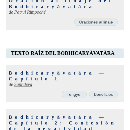
Oración al linaje del
Bodhicaryāvatāra
de
Patrul Rimpoché
Oraciones al linaje
TEXTO RAÍZ DEL BODHICARYĀVATĀRA
Bodhicaryāvatāra —
Capítulo 1
de
Śāntideva
Tengyur
Beneficios
Bodhicaryāvatāra —
Capítulo 2: Confesión
de la negatividad