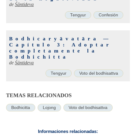
de
Śāntideva
Tengyur
Confesión
Bodhicaryāvatāra —
Capítulo 3: Adoptar
completamente la
Bodhichitta
de
Śāntideva
Tengyur
Voto del bodhisattva
TEMAS RELACIONADOS
Bodhicitta
Lojong
Voto del bodhisattva
Informaciones relacionadas: