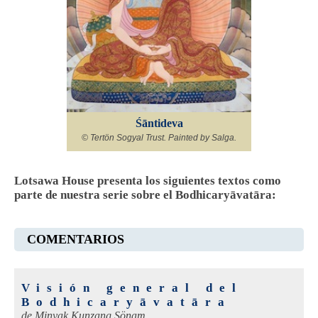
Śāntideva
© Tertön Sogyal Trust. Painted by Salga.
Lotsawa House presenta los siguientes textos como
parte de nuestra serie sobre el Bodhicaryāvatāra:
COMENTARIOS
Visión general del
Bodhicaryāvatāra
de
Minyak Kunzang Sönam