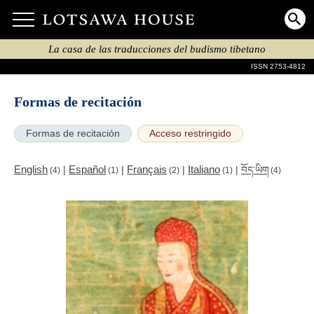
La casa de las traducciones del budismo tibetano
ISSN 2753-4812
Formas de recitación
Formas de recitación
Acceso restringido
English
Español
Français
Italiano
|
|
|
|
བོད་ཡིག
(4)
(1)
(2)
(1)
(4)