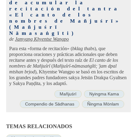
de acumular la
recitación del tantra
«El canto de los
nombres de Mañjuśrī»
(Mañjuśrī
Nāmasaṅgīti)
de
Jamyang Khyentse Wangpo
Para esta «forma de recitación» (
bklag thabs
), que
proporciona oraciones y prácticas adicionales que deben
recitarse antes y después del texto raíz de
El canto de los
nombres de Mañjuśrī
(
Mañjuśrī-nāmasaṅgīti; 'jam dpal
mtshan brjod
), Khyentse Wangpo se basó en los escritos de
los grandes padres fundadores sakya Jetsün Drakpa Gyaltsen
y Sakya Paṇḍita, y los adaptó.
Mañjuśrī
Nyingma Kama
Compendio de Sādhanas
Ñingma Mönlam
TEMAS RELACIONADOS