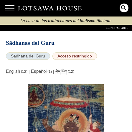
La casa de las traducciones del budismo tibetano
ISSN 2753-4812
Sādhanas del Guru
Sādhana del Guru
Acceso restringido
English
Español
|
|
བོད་ཡིག
(12)
(1)
(12)