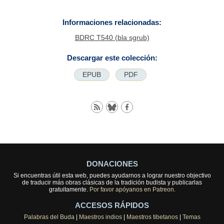
Informaciones relacionadas:
BDRC T540 (bla sgrub)
Descargar este colección:
EPUB
PDF
DONACIONES
Si encuentras útil esta web, puedes ayudarnos a lograr nuestro objectivo
de traducir más obras clásicas de la tradición budista y publicarlas
gratuitamente.
Por favor apóyanos en Patreon.
ACCESOS RÁPIDOS
Palabras del Buda
|
Maestros indios
|
Maestros tibetanos
|
Temas