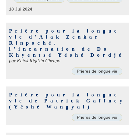
18 Jui 2024
Prière pour la longue
vie d'Alak Zenkar
Rinpoché,
l’incarnation de Do
Khyentsé Yéshé Dordjé
par
Katok Rigdzin Chenpo
Prières de longue vie
Prière pour la longue
vie de Patrick Gaffney
(Yéshé Wangyal)
Prières de longue vie