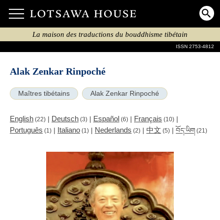
La maison des traductions du bouddhisme tibétain
ISSN 2753-4812
Alak Zenkar Rinpoché
Maîtres tibétains
Alak Zenkar Rinpoché
English
Deutsch
Español
Français
|
|
|
|
(22)
(3)
(6)
(10)
Português
Italiano
Nederlands
中文
|
|
|
|
བོད་ཡིག
(1)
(1)
(2)
(5)
(21)