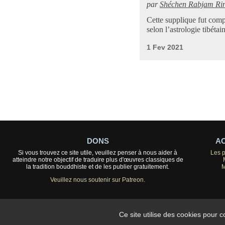
par
Shéchen Rabjam Ri
Cette supplique fut com
selon l’astrologie tibétai
1 Fev 2021
DONS
AC
Si vous trouvez ce site utile, veuillez penser à nous aider à
Les 
atteindre notre objectif de traduire plus d'œuvres classiques de
la tradition bouddhiste et de les publier gratuitement.
M
Veuillez nous soutenir sur Patreon.
Ce site utilise des cookies pour 