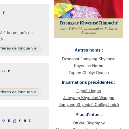
ar
Dzongsar Khyentsé Rinpoché
Avec l’aimable autorisation de Jurek
e à Ghoom, près de
Schreiner
).
rières de longue vie
Autres noms :
Dzongsar Jamyang Khyentse
Khyentse Norbu
sar
Tupten Chökyi Gyatso
Incarnations précédentes :
Jigmé Lingpa
rières de longue vie
Jamyang Khyentse Wangpo
Jamyang Khyentsé Chökyi Lodrö
Plus d'infos :
zongsar
Official Biography