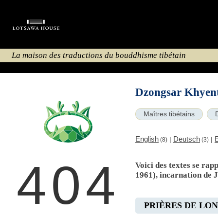
La maison des traductions du bouddhisme tibétain
Dzongsar Khyent
Maîtres tibétains
English
Deutsch
|
|
(8)
(3)
404
Voici des textes se ra
1961), incarnation de
PRIÈRES DE LO