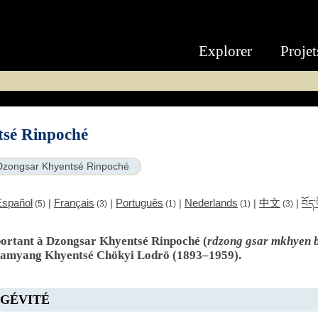
Explorer
Projet
sé Rinpoché
Dzongsar Khyentsé Rinpoché
Español
Français
Português
Nederlands
中文
|
|
|
|
|
བོད་
(5)
(3)
(1)
(1)
(3)
pportant à Dzongsar Khyentsé Rinpoché (
rdzong gsar mkhyen b
 Jamyang Khyentsé Chökyi Lodrö (1893–1959).
NGÉVITÉ