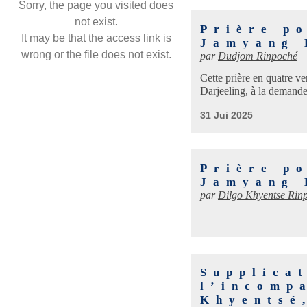
Sorry, the page you visited does
not exist.
Prière p
It may be that the access link is
Jamyang 
wrong or the file does not exist.
par
Dudjom Rinpoché
Cette prière en quatre 
Darjeeling, à la deman
31 Jui 2025
Prière p
Jamyang 
par
Dilgo Khyentse Rin
Supplicat
l’incomp
Khyentsé