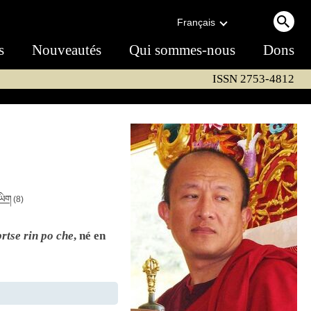
Français
s
Nouveautés
Qui sommes-nous
Dons
ISSN 2753-4812
ཡིག
(8)
rtse rin po che
, né en