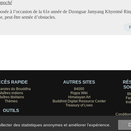
npoché
posée à l’occasion de la 61e année de Dzongsar Jamyang Khyentsé Rin
ne, peut être semée d’obstacles.
P
CÈS RAPIDE
AUTRES SITES
RÉ
SO
paroles du Bouddha
84000
Maîtres indiens
Rigpa Wiki
Bl
aîtres tibétains
Himalayan Art
Fa
Thèmes
Buddhist Digital Resource Center
Ins
Treasury of Lives
OUTILS
Conditions
Poli
Confi
D
collecter des statistiques anonymes et améliorer l'expérience.