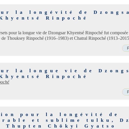
our la longévité de Dzongs
Khyentsé Rinpoché
versets pour la longue vie de Dzongsar Khyentsé Rinpoché fut composé
de de Thouksey Rinpoché (1916–1983) et Chatral Rinpoché (1913–2015
P
our la longue vie de Dzong
Khyentsé Rinpoché
poché
P
ion pour la longévité de
arable et sublime tulku, D
, Thupten Chökyi Gyatso