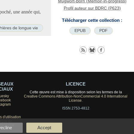
Mugwort-Born (Memoir-in-progress)
Profil auteur sur BDRC (P623)
poché, une année qui,
Télécharger cette collection :
rières de longue vie
EPUB
PDF
SEAUX
LICENCE
CIAUX
Cette œuvre est mise à disposition selon les termes de la
uesky
Creative Commons Attribution-NonCommercial 4.0 International
cebook
License
.
tagram
ISSN 2753-4812
 d'utilisation
tique de
dentialité
ecline
Accept