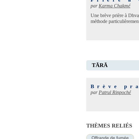
par
Karma Chakmé
Une brève prière à Dhva
méthode particulièrement
TĀRĀ
Brève pr
par
Patrul Rinpoché
THÈMES RELIÉS
Offrande de fumée