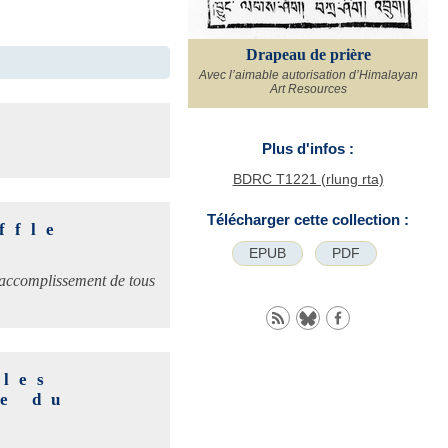
Drapeau de prière
Avec l’aimable autorisation d’Himalayan
Art Resources
Plus d'infos :
BDRC T1221 (rlung rta)
Télécharger cette collection :
ffle
EPUB
PDF
accomplissement de tous
 les
re du