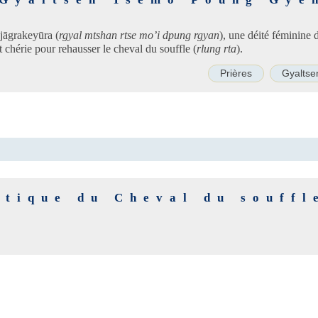
jāgrakeyūra (
rgyal mtshan rtse mo’i dpung rgyan
), une déité féminine 
 chérie pour rehausser le cheval du souffle (
rlung rta
).
Prières
Gyalts
atique du Cheval du souffl