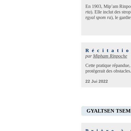
En 1903, Mip’am Rinpoché
rta
). Elle inclut des str
rgyal spom ra
), le gar
Récitati
par
Mipham Rinpoche
Cette pratique répandue, 
protégerait des obstacles
22 Jui 2022
GYALTSEN TSEM
Prière à