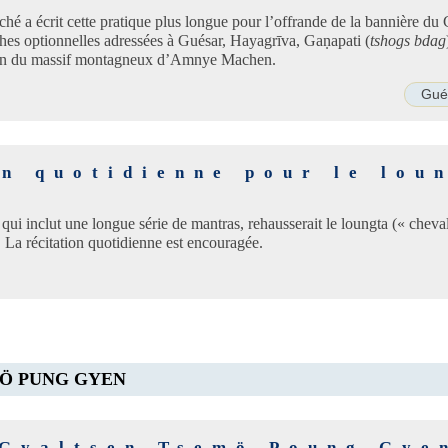
 a écrit cette pratique plus longue pour l’offrande de la bannière du 
ophes optionnelles adressées à Guésar, Hayagrīva, Gaṇapati (
tshogs bdag
dien du massif montagneux d’Amnye Machen.
Gué
on quotidienne pour le lou
qui inclut une longue série de mantras, rehausserait le loungta (« cheval
. La récitation quotidienne est encouragée.
Ö PUNG GYEN
 Gyaltsen Tsemö Poung Gye