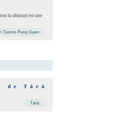
dont la dhāraṇī est une
en Tsemö Pung Gyen
e de Tārā
Tārā