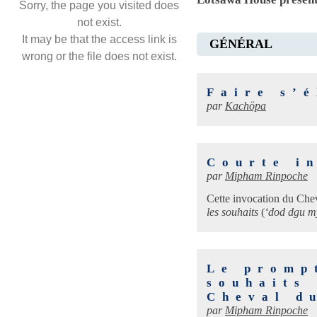
Sorry, the page you visited does
not exist.
It may be that the access link is
GÉNÉRAL
wrong or the file does not exist.
Faire s’é
par
Kachöpa
Courte i
par
Mipham Rinpoche
Cette invocation du Chev
les souhaits
(
‘dod dgu my
Le promp
souhaits 
Cheval d
par
Mipham Rinpoche