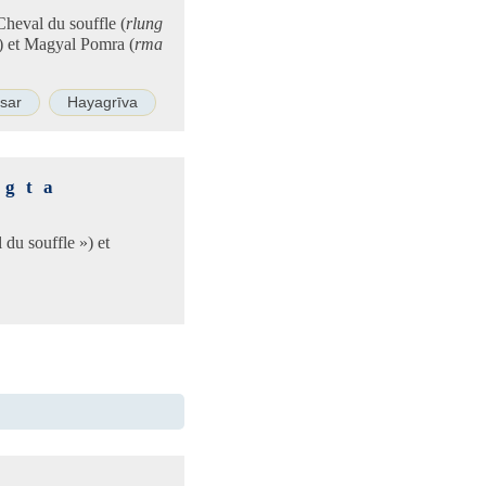
Cheval du souffle (
rlung
) et Magyal Pomra (
rma
sar
Hayagrīva
ngta
 du souffle ») et
n