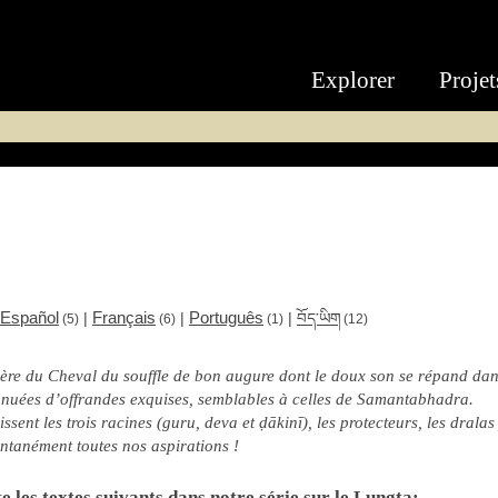
Explorer
Projet
Español
Français
Português
|
|
|
བོད་ཡིག
(5)
(6)
(1)
(12)
re du Cheval du souffle de bon augure dont le doux son se répand dans 
nuées d’offrandes exquises, semblables à celles de Samantabhadra.
ssent les trois racines (guru, deva et ḍākinī), les protecteurs, les dralas
ntanément toutes nos aspirations !
 les textes suivants dans notre série sur le Lungta: