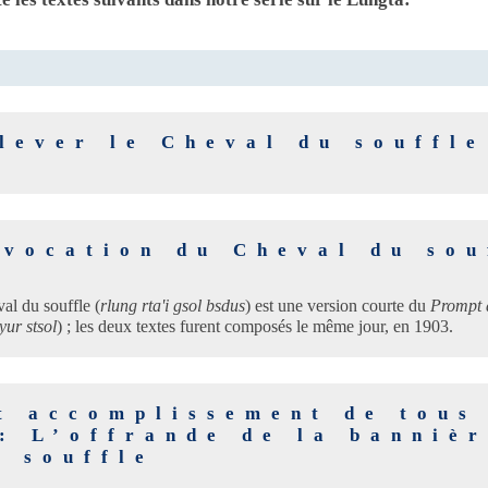
lever le Cheval du souffle
nvocation du Cheval du sou
al du souffle (
rlung rta'i gsol bsdus
) est une version courte du
Prompt 
ur stsol
) ; les deux textes furent composés le même jour, en 1903.
t accomplissement de tous
: L’offrande de la banniè
u souffle