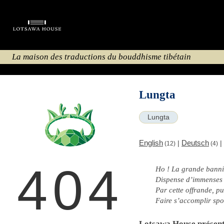
La maison des traductions du bouddhisme tibétain
Lungta
Lungta
English
Deutsch
|
|
(12)
(4)
404
Ho ! La grande banniè
Dispense d’immenses 
Par cette offrande, pui
Faire s’accomplir spo
Lotsawa House présente