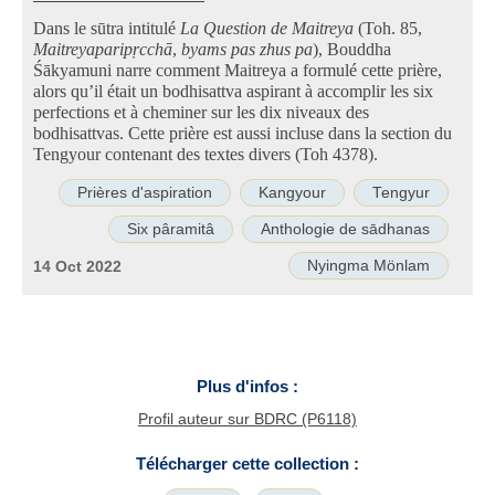
Dans le sūtra intitulé
La Question de Maitreya
(Toh. 85,
Maitreya­paripṛcchā
,
byams pas zhus pa
), Bouddha
Śākyamuni narre comment Maitreya a formulé cette prière,
alors qu’il était un bodhisattva aspirant à accomplir les six
perfections et à cheminer sur les dix niveaux des
bodhisattvas. Cette prière est aussi incluse dans la section du
Tengyour contenant des textes divers (Toh 4378).
Prières d'aspiration
Kangyour
Tengyur
Six pâramitâ
Anthologie de sādhanas
Nyingma Mönlam
14 Oct 2022
Plus d'infos :
Profil auteur sur BDRC (P6118)
Télécharger cette collection :