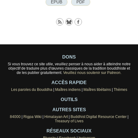
EPUB
PDF
DONS
Si vous trouvez ce site utile, veuillez penser à nous aider à atteindre notre
objectif de traduire plus d'œuvres classiques de la tradition bouddhiste et
de les publier gratuitement.
Veuillez nous soutenir sur Patreon.
ACCÈS RAPIDE
Les paroles du Bouddha
|
Maîtres indiens
|
Maîtres tibétains
|
Thèmes
OUTILS
AUTRES SITES
84000
|
Rigpa Wiki
|
Himalayan Art
|
Buddhist Digital Resource Center
|
Treasury of Lives
RÉSEAUX SOCIAUX
Bluesky
|
Facebook
|
Instagram