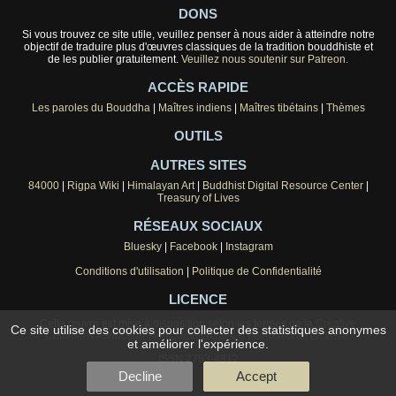
DONS
Si vous trouvez ce site utile, veuillez penser à nous aider à atteindre notre
objectif de traduire plus d'œuvres classiques de la tradition bouddhiste et
de les publier gratuitement.
Veuillez nous soutenir sur Patreon.
ACCÈS RAPIDE
Les paroles du Bouddha
|
Maîtres indiens
|
Maîtres tibétains
|
Thèmes
OUTILS
AUTRES SITES
84000
|
Rigpa Wiki
|
Himalayan Art
|
Buddhist Digital Resource Center
|
Treasury of Lives
RÉSEAUX SOCIAUX
Bluesky
|
Facebook
|
Instagram
Conditions d'utilisation
|
Politique de Confidentialité
LICENCE
Cette œuvre est mise à disposition selon les termes de la
Creative
Ce site utilise des cookies pour collecter des statistiques anonymes
Commons Attribution-NonCommercial 4.0 International License
.
et améliorer l'expérience.
ISSN 2753-4812
Decline
Accept