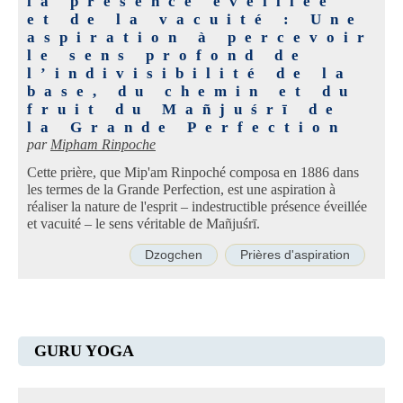
la présence éveillée
et de la vacuité : Une
aspiration à percevoir
le sens profond de
l’indivisibilité de la
base, du chemin et du
fruit du Mañjuśrī de
la Grande Perfection
par
Mipham Rinpoche
Cette prière, que Mip'am Rinpoché composa en 1886 dans
les termes de la Grande Perfection, est une aspiration à
réaliser la nature de l'esprit – indestructible présence éveillée
et vacuité – le sens véritable de Mañjuśrī.
Dzogchen
Prières d'aspiration
GURU YOGA