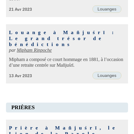
Louanges
21 Avr 2023
Louange à Mañjuśrī :
Le grand trésor de
bénédictions
par
Mipham Rinpoche
Mipham a composé ce court hommage en 1881, à l’occasion
d’une retraite centrée sur Mañjuśrī.
Louanges
13 Avr 2023
PRIÈRES
Prière à Mañjuśrī, le
Lion de la Parole