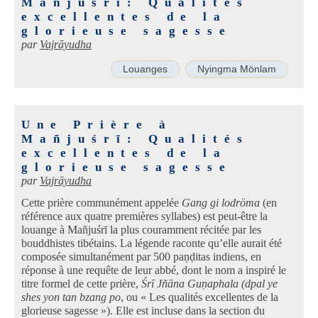
Mañjuśrī: Qualités
excellentes de la
glorieuse sagesse
par
Vajrāyudha
Louanges
Nyingma Mönlam
Une Prière à
Mañjuśrī: Qualités
excellentes de la
glorieuse sagesse
par
Vajrāyudha
Cette prière communément appelée
Gang gi lodröma
(en
référence aux quatre premières syllabes) est peut-être la
louange à Mañjuśrī la plus couramment récitée par les
bouddhistes tibétains. La légende raconte qu’elle aurait été
composée simultanément par 500 paṇḍitas indiens, en
réponse à une requête de leur abbé, dont le nom a inspiré le
titre formel de cette prière,
Śrī Jñāna Guṇaphala (dpal ye
shes yon tan bzang po
, ou « Les qualités excellentes de la
glorieuse sagesse »). Elle est incluse dans la section du