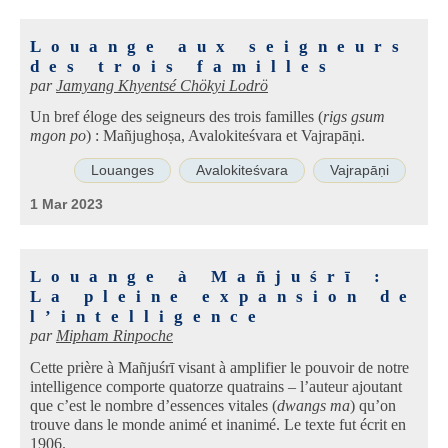
Louange aux seigneurs
des trois familles
par
Jamyang Khyentsé Chökyi Lodrö
Un bref éloge des seigneurs des trois familles (
rigs gsum
mgon po
) : Mañjughoṣa, Avalokiteśvara et Vajrapāṇi.
Louanges
Avalokiteśvara
Vajrapāṇi
1 Mar 2023
Louange à Mañjuśrī :
La pleine expansion de
l’intelligence
par
Mipham Rinpoche
Cette prière à Mañjuśrī visant à amplifier le pouvoir de notre
intelligence comporte quatorze quatrains – l’auteur ajoutant
que c’est le nombre d’essences vitales (
dwangs ma
) qu’on
trouve dans le monde animé et inanimé. Le texte fut écrit en
1906.