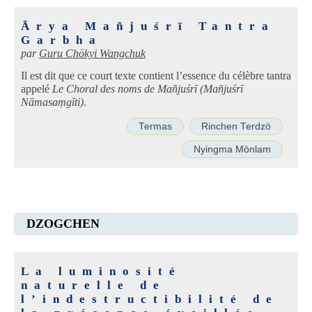
Ārya Mañjuśrī Tantra
Garbha
par
Guru Chökyi Wangchuk
Il est dit que ce court texte contient l’essence du célèbre tantra
appelé
Le Choral des noms de Mañjuśrī (Mañjuśrī
Nāmasaṃgīti)
.
Termas
Rinchen Terdzö
Nyingma Mönlam
DZOGCHEN
La luminosité
naturelle de
l’indestructibilité de