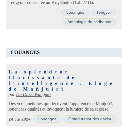
Tengyour consacrée au Kriyātantra (Toh 2711).
Louanges
Tengyur
Anthologie de sādhanas
LOUANGES
La splendeur
florissante de
l’intelligence : Éloge
de Mañjuśrī
par
Do Dasel Wangmo
Des vers poétiques qui décrivent l’apparence de Mañjuśrī,
louent ses qualités et invoquent la lumière de sa sagesse.
Louanges
Grand trésor des ḍākinī
24 Jui 2024