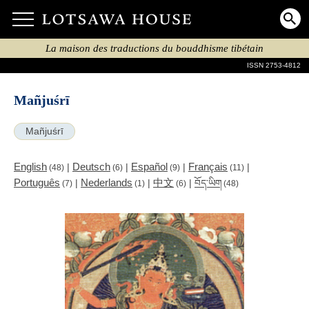
La maison des traductions du bouddhisme tibétain
ISSN 2753-4812
Mañjuśrī
Mañjuśrī
English
Deutsch
Español
Français
|
|
|
|
(48)
(6)
(9)
(11)
Português
Nederlands
中文
|
|
|
བོད་ཡིག
(7)
(1)
(6)
(48)