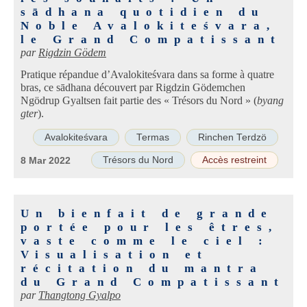
sādhana quotidien du
Noble Avalokiteśvara,
le Grand Compatissant
par
Rigdzin Gödem
Pratique répandue d’Avalokiteśvara dans sa forme à quatre
bras, ce sādhana découvert par Rigdzin Gödemchen
Ngödrup Gyaltsen fait partie des « Trésors du Nord » (
byang
gter
).
Avalokiteśvara
Termas
Rinchen Terdzö
Trésors du Nord
Accès restreint
8 Mar 2022
Un bienfait de grande
portée pour les êtres,
vaste comme le ciel :
Visualisation et
récitation du mantra
du Grand Compatissant
par
Thangtong Gyalpo