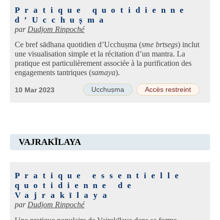
Pratique quotidienne
d’Ucchuṣma
par
Dudjom Rinpoché
Ce bref sādhana quotidien d’Ucchuṣma (
sme brtsegs
) inclut
une visualisation simple et la récitation d’un mantra. La
pratique est particulièrement associée à la purification des
engagements tantriques (
samaya
).
Ucchuṣma
Accès restreint
10 Mar 2023
VAJRAKĪLAYA
Pratique essentielle
quotidienne de
Vajrakīlaya
par
Dudjom Rinpoché