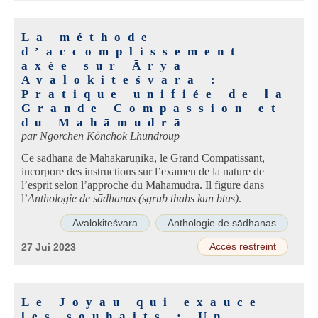
La méthode
d’accomplissement
axée sur Ārya
Avalokiteśvara :
Pratique unifiée de la
Grande Compassion et
du Mahāmudrā
par
Ngorchen Könchok Lhundroup
Ce sādhana de Mahākāruṇika, le Grand Compatissant,
incorpore des instructions sur l’examen de la nature de
l’esprit selon l’approche du Mahāmudrā. Il figure dans
l’
Anthologie de sādhanas (sgrub thabs kun btus)
.
Avalokiteśvara
Anthologie de sādhanas
Accès restreint
27 Jui 2023
Le Joyau qui exauce
les souhaits : Un