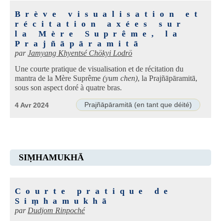
Brève visualisation et
récitation axées sur
la Mère Suprême, la
Prajñāpāramitā
par
Jamyang Khyentsé Chökyi Lodrö
Une courte pratique de visualisation et de récitation du
mantra de la Mère Suprême
(yum chen)
, la Prajñāpāramitā,
sous son aspect doré à quatre bras.
Prajñāpāramitā (en tant que déité)
4 Avr 2024
SIṂHAMUKHĀ
Courte pratique de
Siṃhamukhā
par
Dudjom Rinpoché