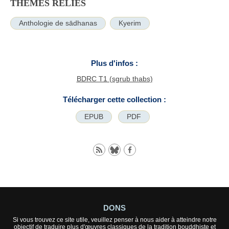
THÈMES RELIÉS
Anthologie de sādhanas
Kyerim
Plus d'infos :
BDRC T1 (sgrub thabs)
Télécharger cette collection :
EPUB
PDF
DONS
Si vous trouvez ce site utile, veuillez penser à nous aider à atteindre notre
objectif de traduire plus d'œuvres classiques de la tradition bouddhiste et