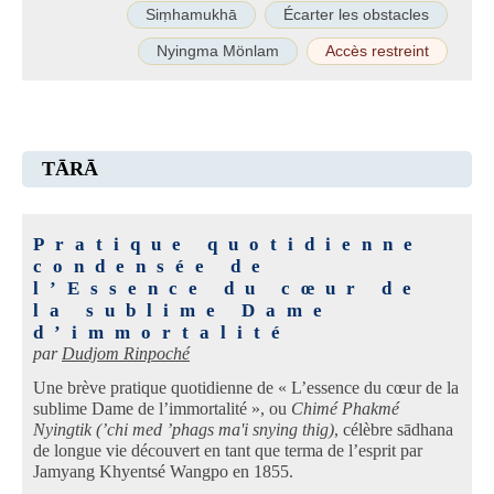
Siṃhamukhā
Écarter les obstacles
Nyingma Mönlam
Accès restreint
TĀRĀ
Pratique quotidienne
condensée de
l’Essence du cœur de
la sublime Dame
d’immortalité
par
Dudjom Rinpoché
Une brève pratique quotidienne de « L’essence du cœur de la
sublime Dame de l’immortalité », ou
Chimé Phakmé
Nyingtik (’chi med ’phags ma'i snying thig)
, célèbre sādhana
de longue vie découvert en tant que terma de l’esprit par
Jamyang Khyentsé Wangpo en 1855.