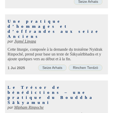
Seize Arhats
Une pratique
d’hommages et
d’offrandes aux seize
Anciens
par
Jigmé Lingpa
Cette liturgie, composée à la demande du troisième Nyidrak
Rinpoché, prend pour base un texte de Śākyaśrībhadra et y
ajoute quelques vers au début et à la fin.
Seize Arhats
Rinchen Terdzö
1 Jui 2025
Le Trésor de
bénédictions – une
pratique du Bouddha
Śākyamuni
par
Mipham Rinpoche