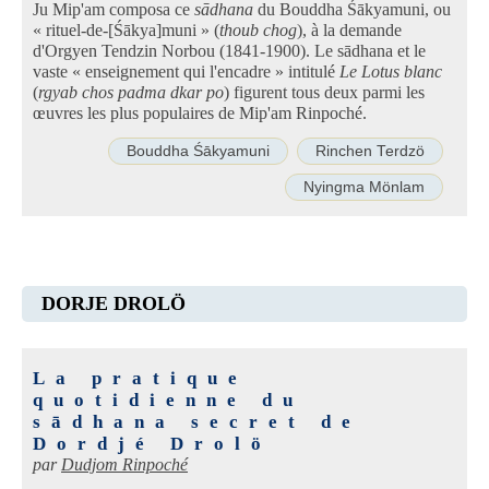
Ju Mip'am composa ce
sādhana
du Bouddha Śākyamuni, ou
« rituel-de-[Śākya]muni » (
thoub chog
), à la demande
d'Orgyen Tendzin Norbou (1841-1900). Le sādhana et le
vaste « enseignement qui l'encadre » intitulé
Le Lotus blanc
(
rgyab chos padma dkar po
) figurent tous deux parmi les
œuvres les plus populaires de Mip'am Rinpoché.
Bouddha Śākyamuni
Rinchen Terdzö
Nyingma Mönlam
DORJE DROLÖ
La pratique
quotidienne du
sādhana secret de
Dordjé Drolö
par
Dudjom Rinpoché