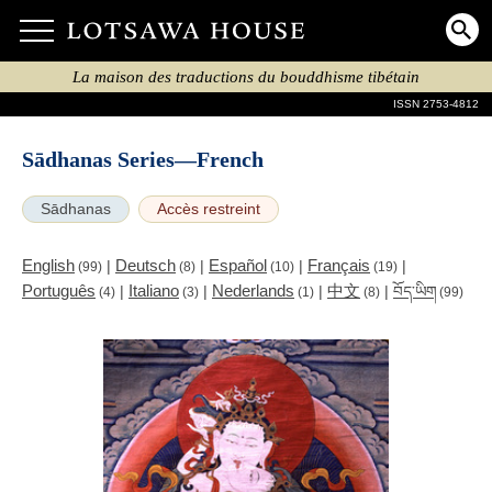
La maison des traductions du bouddhisme tibétain
ISSN 2753-4812
Sādhanas Series—French
Sādhanas
Accès restreint
English
Deutsch
Español
Français
|
|
|
|
(99)
(8)
(10)
(19)
Português
Italiano
Nederlands
中文
|
|
|
|
བོད་ཡིག
(4)
(3)
(1)
(8)
(99)