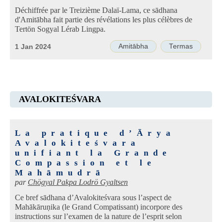
Déchiffrée par le Treizième Dalaï-Lama, ce sādhana
d'Amitābha fait partie des révélations les plus célèbres de
Tertön Sogyal Lérab Lingpa.
Amitābha
Termas
1 Jan 2024
AVALOKITEŚVARA
La pratique d’Ārya
Avalokiteśvara
unifiant la Grande
Compassion et le
Mahāmudrā
par
Chögyal Pakpa Lodrö Gyaltsen
Ce bref sādhana d’Avalokiteśvara sous l’aspect de
Mahākāruṇika (le Grand Compatissant) incorpore des
instructions sur l’examen de la nature de l’esprit selon