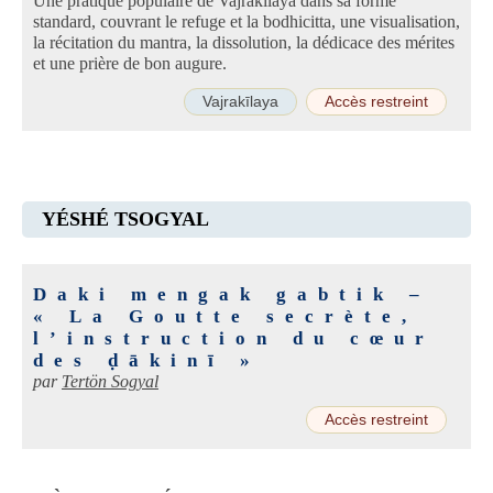
Une pratique populaire de Vajrakīlaya dans sa forme
standard, couvrant le refuge et la bodhicitta, une visualisation,
la récitation du mantra, la dissolution, la dédicace des mérites
et une prière de bon augure.
Vajrakīlaya
Accès restreint
YÉSHÉ TSOGYAL
Daki mengak gabtik –
« La Goutte secrète,
l’instruction du cœur
des ḍākinī »
par
Tertön Sogyal
Accès restreint