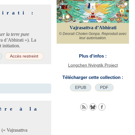
irati :
Vajrasattva d’Abhirati
er la terre pure
© Deorali Choten Gonpa. Reproduit avec
leur autorisation.
va d’Abhirati »). La
 initiation.
Plus d'infos :
Accès restreint
Longchen Nyingtik Project
Télécharger cette collection :
EPUB
PDF
ère à la
a
(« Vajrasattva