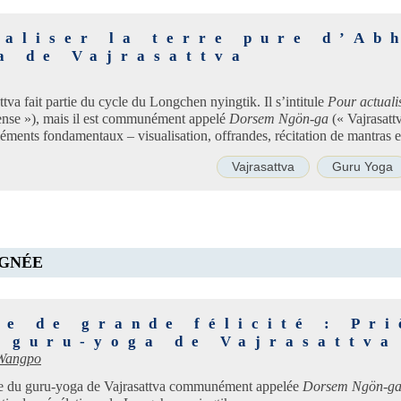
aliser la terre pure d’Abh
a de Vajrasattva
va fait partie du cycle du Longchen nyingtik. Il s’intitule
Pour actualis
tense »), mais il est communément appelé
Dorsem Ngön-ga
(« Vajrasatt
éléments fondamentaux – visualisation, offrandes, récitation de mantras et
Vajrasattva
Guru Yoga
IGNÉE
e de grande félicité : Pri
u guru-yoga de Vajrasattva
 Wangpo
ée du guru-yoga de Vajrasattva communément appelée
Dorsem Ngön-g