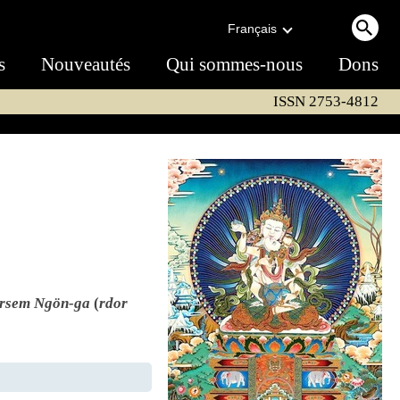
Français
s
Nouveautés
Qui sommes-nous
Dons
ISSN 2753-4812
rsem Ngön-ga
(
rdor