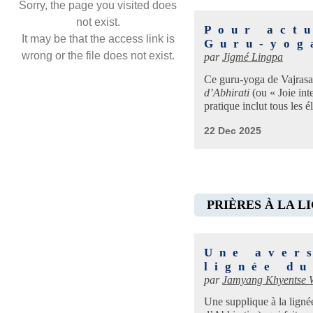
Sorry, the page you visited does
not exist.
Pour actu
It may be that the access link is
Guru-yog
wrong or the file does not exist.
par
Jigmé Lingpa
Ce guru-yoga de Vajrasatt
d’Abhirati
(ou « Joie in
pratique inclut tous les 
22 Dec 2025
PRIÈRES À LA L
Une avers
lignée d
par
Jamyang Khyentse
Une supplique à la lign