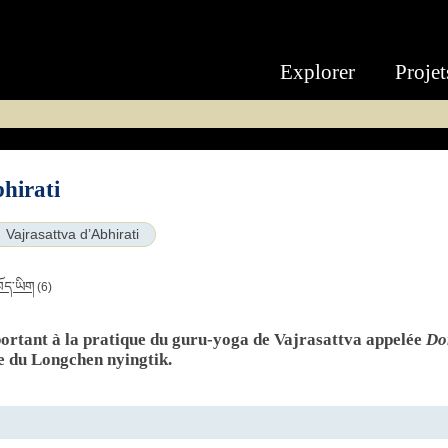
Explorer
Projet
hirati
Vajrasattva d’Abhirati
བོད་ཡིག
(6)
pportant à la pratique du guru-yoga de Vajrasattva appelée
Do
ue du Longchen nyingtik.