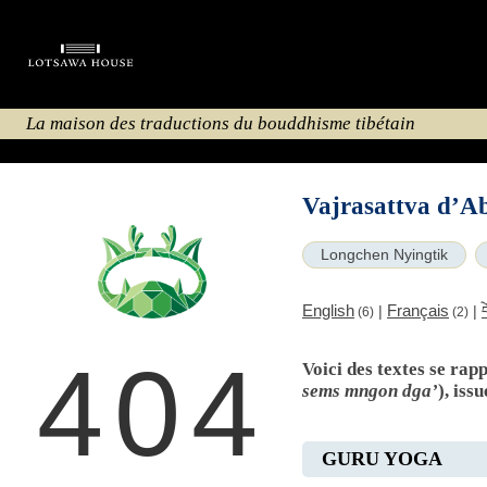
La maison des traductions du bouddhisme tibétain
Vajrasattva d’Ab
Longchen Nyingtik
English
Français
|
|
(6)
(2)
404
Voici des textes se ra
sems mngon dga’
), iss
GURU YOGA