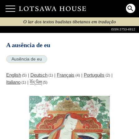
O lar dos textos budistas tibetanos em tradução
ISSN 2753-4812
A ausência de eu
Ausência de eu
English
Deutsch
Français
Português
|
|
|
|
(5)
(1)
(4)
(2)
Italiano
|
བོད་ཡིག
(1)
(5)