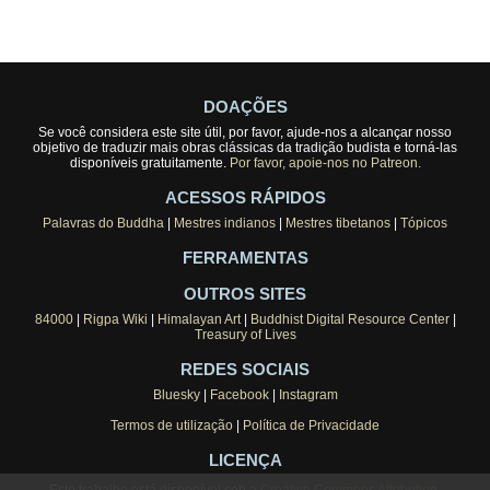
DOAÇÕES
Se você considera este site útil, por favor, ajude-nos a alcançar nosso
objetivo de traduzir mais obras clássicas da tradição budista e torná-las
disponíveis gratuitamente.
Por favor, apoie-nos no Patreon.
ACESSOS RÁPIDOS
Palavras do Buddha
|
Mestres indianos
|
Mestres tibetanos
|
Tópicos
FERRAMENTAS
OUTROS SITES
84000
|
Rigpa Wiki
|
Himalayan Art
|
Buddhist Digital Resource Center
|
Treasury of Lives
REDES SOCIAIS
Bluesky
|
Facebook
|
Instagram
Termos de utilização
|
Política de Privacidade
LICENÇA
Este trabalho está disponível sob a
Creative Commons Attribution-