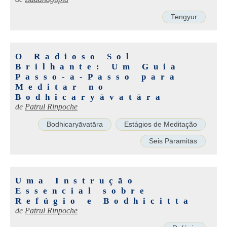
Tengyur
O Radioso Sol
Brilhante: Um Guia
Passo-a-Passo para
Meditar no
Bodhicaryāvatāra
de
Patrul Rinpoche
Bodhicaryāvatāra
Estágios de Meditação
Seis Pāramitās
Uma Instrução
Essencial sobre
Refúgio e Bodhicitta
de
Patrul Rinpoche