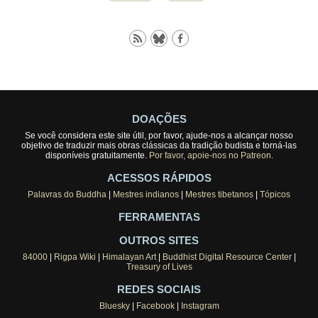
DOAÇÕES
Se você considera este site útil, por favor, ajude-nos a alcançar nosso
objetivo de traduzir mais obras clássicas da tradição budista e torná-las
disponíveis gratuitamente.
Por favor, apoie-nos no Patreon.
ACESSOS RÁPIDOS
Palavras do Buddha
|
Mestres indianos
|
Mestres tibetanos
|
Tópicos
FERRAMENTAS
OUTROS SITES
84000
|
Rigpa Wiki
|
Himalayan Art
|
Buddhist Digital Resource Center
|
Treasury of Lives
REDES SOCIAIS
Bluesky
|
Facebook
|
Instagram