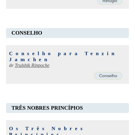
Refúgio
CONSELHO
Conselho para Tenzin
Jamchen
de
Trulshik Rinpoche
Conselho
TRÊS NOBRES PRINCÍPIOS
Os Três Nobres
Princípios