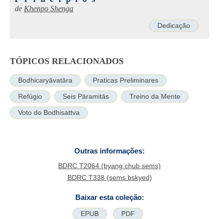
de
Khenpo Shenga
Dedicação
TÓPICOS RELACIONADOS
Bodhicaryāvatāra
Praticas Preliminares
Refúgio
Seis Pāramitās
Treino da Mente
Voto do Bodhisattva
Outras informações:
BDRC T2064 (byang chub sems)
BDRC T338 (sems bskyed)
Baixar esta coleção:
EPUB
PDF