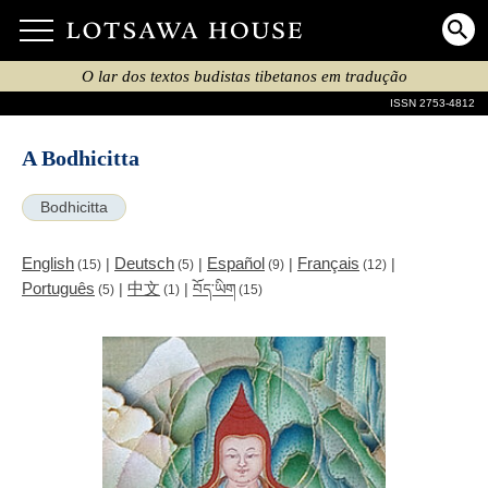
O lar dos textos budistas tibetanos em tradução
ISSN 2753-4812
A Bodhicitta
Bodhicitta
English
Deutsch
Español
Français
|
|
|
|
(15)
(5)
(9)
(12)
Português
中文
|
|
བོད་ཡིག
(5)
(1)
(15)