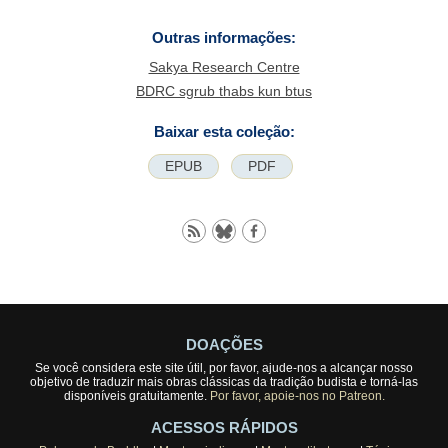
Outras informações:
Sakya Research Centre
BDRC sgrub thabs kun btus
Baixar esta coleção:
EPUB
PDF
DOAÇÕES
Se você considera este site útil, por favor, ajude-nos a alcançar nosso
objetivo de traduzir mais obras clássicas da tradição budista e torná-las
disponíveis gratuitamente.
Por favor, apoie-nos no Patreon.
ACESSOS RÁPIDOS