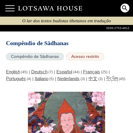
O lar dos textos budistas tibetanos em tradução
ISSN 2753-4812
Compêndio de Sādhanas
Compêndio de Sādhanas
Acesso restrito
English
Deutsch
Español
Français
|
|
|
|
(45)
(7)
(44)
(25)
Português
Italiano
Nederlands
中文
|
|
|
|
བོད་ཡིག
(4)
(5)
(3)
(3)
(45)