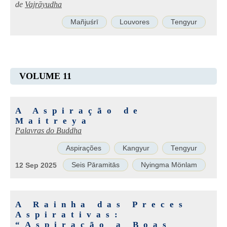
de
Vajrāyudha
Mañjuśrī
Louvores
Tengyur
VOLUME 11
A Aspiração de
Maitreya
Palavras do Buddha
Aspirações
Kangyur
Tengyur
Seis Pāramitās
Nyingma Mönlam
12 Sep 2025
A Rainha das Preces
Aspirativas:
“Aspiração a Boas