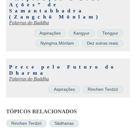
Ações” de
Samantabhadra
(Zangchö Mönlam)
Palavras do Buddha
Aspirações
Kangyur
Tengyur
Nyingma Mönlam
Dez sutras reais
Prece pelo Futuro do
Dharma
Palavras do Buddha
Aspirações
Rinchen Terdzö
TÓPICOS RELACIONADOS
Rinchen Terdzö
Sādhanas