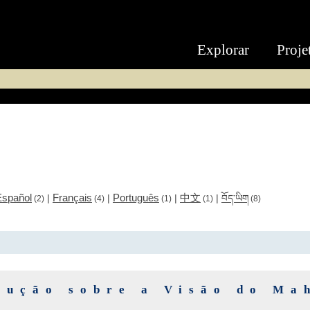
Explorar
Proje
Español
Français
Português
中文
|
|
|
|
བོད་ཡིག
(2)
(4)
(1)
(1)
(8)
rução sobre a Visão do Ma