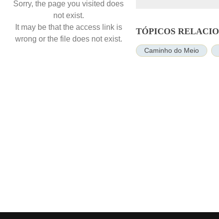
Sorry, the page you visited does
not exist.
It may be that the access link is
TÓPICOS RELACI
wrong or the file does not exist.
Caminho do Meio