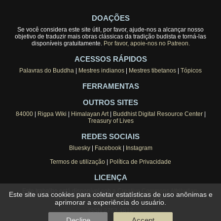
DOAÇÕES
Se você considera este site útil, por favor, ajude-nos a alcançar nosso
objetivo de traduzir mais obras clássicas da tradição budista e torná-las
disponíveis gratuitamente.
Por favor, apoie-nos no Patreon.
ACESSOS RÁPIDOS
Palavras do Buddha
|
Mestres indianos
|
Mestres tibetanos
|
Tópicos
FERRAMENTAS
OUTROS SITES
84000
|
Rigpa Wiki
|
Himalayan Art
|
Buddhist Digital Resource Center
|
Treasury of Lives
REDES SOCIAIS
Bluesky
|
Facebook
|
Instagram
Termos de utilização
|
Política de Privacidade
LICENÇA
Este trabalho está disponível sob a
Creative Commons Attribution-
Este site usa cookies para coletar estatísticas de uso anônimas e
NonCommercial 4.0 International License
.
aprimorar a experiência do usuário.
ISSN 2753-4812
Decline
Accept