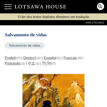
O lar dos textos budistas tibetanos em tradução
ISSN 2753-4812
Salvamento de vidas
Salvamento de vidas
English
Deutsch
Español
Français
|
|
|
|
(7)
(1)
(1)
(3)
Português
中文
|
|
བོད་ཡིག
(1)
(1)
(7)