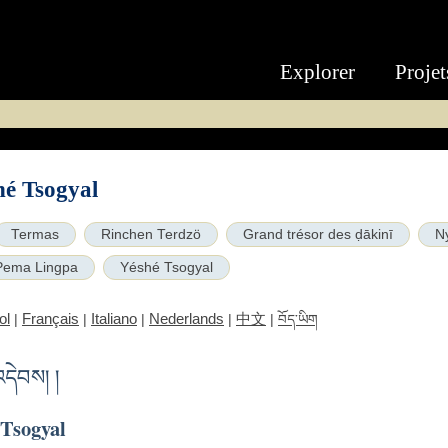
Explorer
Projet
hé Tsogyal
Termas
Rinchen Terdzö
Grand trésor des ḍākinī
N
Pema Lingpa
Yéshé Tsogyal
ol
Français
Italiano
Nederlands
中文
|
|
|
|
|
བོད་ཡིག
འདེབས། །
 Tsogyal