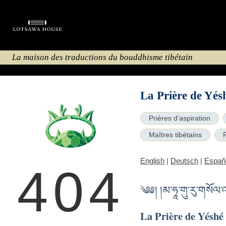
La maison des traductions du bouddhisme tibétain
La Prière de Yés
Prières d'aspiration
Maîtres tibétains
English
Deutsch
Españ
|
|
404
༄༅། །མ་ཧཱ་གུ་རུ་གསོལ་
La Prière de Yéshé