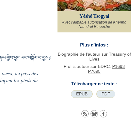
Yéshé Tsogyal
Avec l’aimable autorisation de Khenpo
Namdrol Rinpoché
Plus d'infos :
Biographie de l'auteur sur Treasury of
རྒྱལ་གྱིས་ཕྱག་དང་བསྐོར་བ་བྱས༔
Lives
Profils auteur sur BDRC:
P1693
P7695
-ouest, au pays des
laçant les pieds du
Télécharger ce texte :
EPUB
PDF