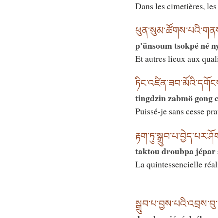
Dans les cimetières, le
ཕུན་སུམ་ཚོགས་པའི་གནས
p'ünsoum tsokpé né n
Et autres lieux aux quali
ཏིང་འཛིན་ཟབ་མོའི་དགོ
tingdzin zabmö gong c
Puissé-je sans cesse pra
རྟག་ཏུ་སྒྲུབ་པ་བྱེད་པར་ཤ
taktou droubpa jépar
La quintessencielle réal
སྒྲུབ་པ་བྱས་པའི་འབྲས་བུ