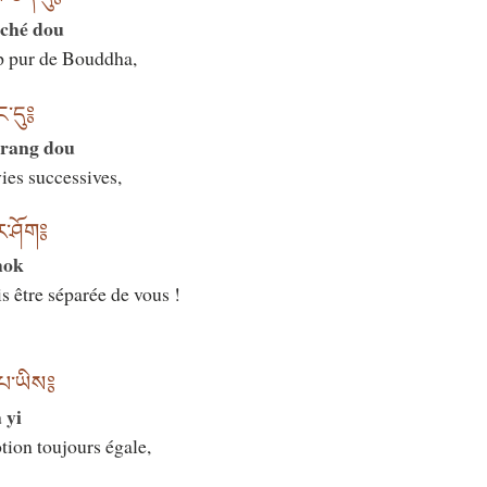
mché dou
p pur de Bouddha,
་དུ༔
drang dou
ies successives,
ར་ཤོག༔
hok
s être séparée de vous !
་པ་ཡིས༔
 yi
tion toujours égale,