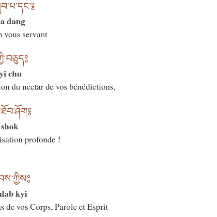
ུབ་པ་དང་༔
pa dang
n vous servant
ྱི་བཅུད༔
yi chu
ion du nectar de vos bénédictions,
ང་ཐོབ་ཤོག༔
b shok
isation profonde !
ླབས་ཀྱིས༔
nlab kyi
s de vos Corps, Parole et Esprit