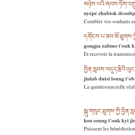
མཉེས་པའི་ཞབས་ཏོག་འགྲ
nyépé zhabtok droub
Combler vos souhaits e
དགོངས་པ་ཟབ་མོ་ཐུགས་ཀ
gongpa zabmo t'ouk k
Et recevoir la transmiss
བྱིན་རླབས་བདུད་རྩིའི་ལུ
jinlab dutsi loung t'o
La quintessencielle réal
སྐུ་གསུང་ཐུགས་ཀྱི་བྱིན་ར
kou soung t'ouk kyi ji
Puissent les bénédiction