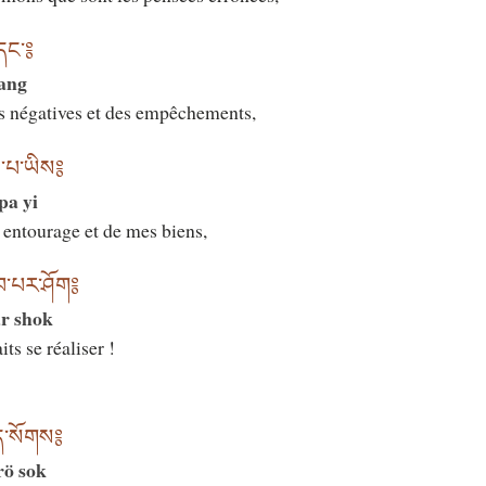
དང་༔
ang
s négatives et des empêchements,
ས་པ་ཡིས༔
pa yi
 entourage et de mes biens,
བ་པར་ཤོག༔
r shok
ts se réaliser !
ོད་སོགས༔
rö sok