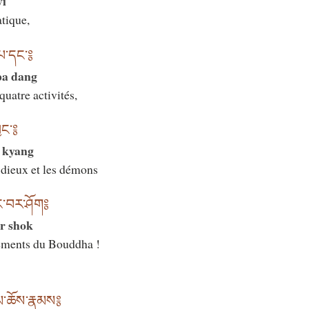
yi
atique,
་པ་དང་༔
pa dang
quatre activités,
ྱང་༔
é kyang
 dieux et les démons
ང་བར་ཤོག༔
r shok
nements du Bouddha !
མ་ཆོས་རྣམས༔