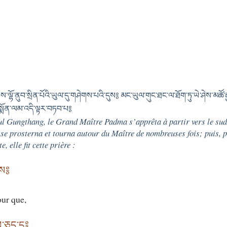
ས་ལྷོ་ནུབ་སྲིན་པོའི་ཡུལ་དུ་གཤེགས་པའི་དུས༔ མང་ཡུལ་གུང་ཐང་ལ་ཐོག་ཏུ་ཡེ་ཤེས་མཚོ་
ས་སྨོན་ལམ་འདི་ལྟར་བཏབ་པ༔
l Gungthang, le Grand Maître Padma s’apprêta à partir vers le sud
se prosterna et tourna autour du Maître de nombreuses fois; puis, p
, elle fit cette prière :
ིས༔
our que,
་ཅད་དུ༔