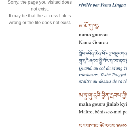
Sorry, the page you visited does
révélée par Pema Lingpa
not exist.
It may be that the access link is
wrong or the file does not exist.
ན་མོ་གུ་རུ༔
namo gourou
Namo Gourou
སློབ་དཔོན་ཆེན་པོ་པདྨ་འབྱུང་གན
གུ་རུའི་ཞབས་སྤྱི་བོར་བླངས་ན
Quand, au col du Mang Yu
rakshasas, Yéshé Tsogyal 
Maître au-dessus de sa tête
མ་ཧཱ་གུ་རུའི་བྱིན་རླབས་ཀྱ
maha gouru jinlab kyi
Maître, bénissez-moi p
བདག་ཀྱང་ཚེ་རབས་ཐམས