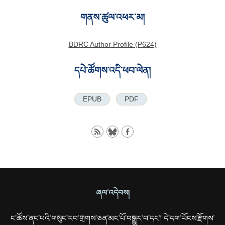
གནས་ཚུལ་འཕར་མ།
BDRC Author Profile (P624)
དཔེ་ཚོགས་འདི་ཕབ་ལེན།
EPUB
PDF
ཞལ་འདེབས།
ང་ཚོས་ནང་པའི་གསུང་རབ་གྲགས་ཅན་མང་པོ་བསྒྱུར་བ་དང་། དེ་དག་ཡོངས་རྫོགས་