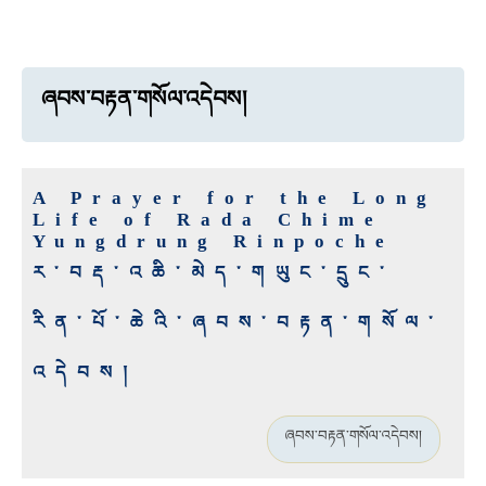
ཞབས་བརྟན་གསོལ་འདེབས།
A Prayer for the Long
Life of Rada Chime
Yungdrung Rinpoche
ར་བརྡ་འཆི་མེད་གཡུང་དྲུང་
རིན་པོ་ཆེའི་ཞབས་བརྟན་གསོལ་
འདེབས།
ཞབས་བརྟན་གསོལ་འདེབས།