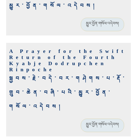
མྱུར་བྱོན་གསོལ་འདེབས།
མྱུར་བྱོན་གསོལ་འདེབས།
A Prayer for the Swift
Return of the Fourth
Kyabje Dodrupchen
Rinpoche
སྐྱབས་རྗེ་བདེ་བར་གཤེགས་པ་རྡོ་
གྲུབ་ཆེན་བཞི་པའི་མྱུར་བྱོན་
གསོལ་འདེབས།
མྱུར་བྱོན་གསོལ་འདེབས།