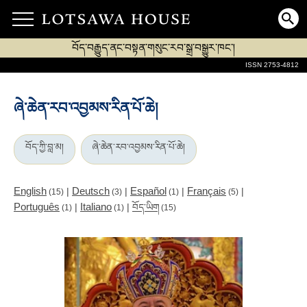
བོད་བརྒྱུད་ནང་བསྟན་གསུང་རབ་སྒྲ་བསྒྱུར་ཁང་།
ISSN 2753-4812
ཞེ་ཆེན་རབ་འབྱམས་རིན་པོ་ཆེ།
བོད་ཀྱི་བླ་མ།
ཞེ་ཆེན་རབ་འབྱམས་རིན་པོ་ཆེ།
English
Deutsch
Español
Français
|
|
|
|
(15)
(3)
(1)
(5)
Português
Italiano
|
|
བོད་ཡིག
(1)
(1)
(15)