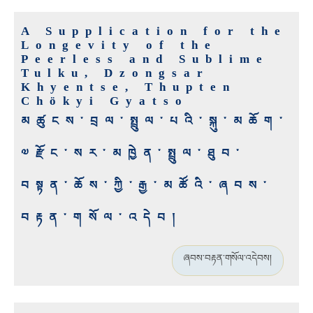
A Supplication for the
Longevity of the
Peerless and Sublime
Tulku, Dzongsar
Khyentse, Thupten
Chökyi Gyatso
མཚུངས་བྲལ་སྤྲུལ་པའི་སྐུ་མཆོག་
༧རྫོང་སར་མཁྱེན་སྤྲུལ་ཐུབ་
བསྟན་ཆོས་ཀྱི་རྒྱ་མཚོའི་ཞབས་
བརྟན་གསོལ་འདེབ།
ཞབས་བརྟན་གསོལ་འདེབས།