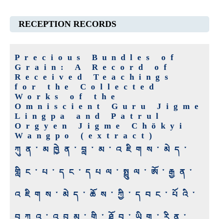
RECEPTION RECORDS
Precious Bundles of
Grain: A Record of
Received Teachings
for the Collected
Works of the
Omniscient Guru Jigme
Lingpa and Patrul
Orgyen Jigme Chökyi
Wangpo (extract)
ཀུན་མཁྱེན་བླ་མ་འཇིགས་མེད་
གླིང་པ་དང་དཔལ་སྤྲུལ་ཨོ་རྒྱན་
འཇིགས་མེད་ཆོས་ཀྱི་དབང་པོའི་
བཀའ་འབུམ་གྱི་ཐོབ་ཡིག་རིན་