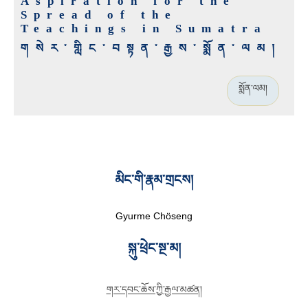
Aspiration for the
Spread of the
Teachings in Sumatra
གསེར་གླིང་བསྟན་རྒྱས་སྨོན་ལམ།
སྨོན་ལམ།
མིང་གི་རྣམ་གྲངས།
Gyurme Chöseng
སྐུ་ཕྲེང་སྔ་མ།
གར་དབང་ཆོས་ཀྱི་རྒྱལ་མཚན།