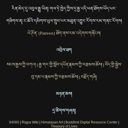
རིན་མེད་དུ་འབུལ་རྒྱུ་ཡིན། གལ་ཏེ་ཁྱེད་ཀྱིས་དྲ་རྒྱ་འདི་ཕན་ཐོགས་ཡོད་པར་
གཟིགས་ན། ང་ཚོའི་དམིགས་ཡུལ་གྲུབ་པར་མཐུན་འགྱུར་རོགས་རམ་གནང་རོགས།
པེ་ཊོན་ (Patreon) ཐོག་ནས་རམ་འདེགས་གནོངས།
འབྲེལ་ཐག
སངས་རྒྱས་ཀྱི་བཀའ།
རྒྱ་གར་གྱི་སློབ་དཔོན་རྣམས་ཀྱི་བརྩམས་ཆོས།
བོད་གྱི་སྐྱེས་
|
|
བུ་དམ་པ་རྣམས་ཀྱི་བརྩམས་ཆོས།
བརྗོད་གཞི།
|
མཉན་ཆས།
དྲ་ཚིགས་གཞན།
84000
|
Rigpa Wiki
|
Himalayan Art
|
Buddhist Digital Resource Center
|
Treasury of Lives