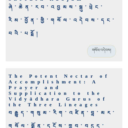
ཞེ་ཆེན་རབ་འབྱམས་སྐུ་ཕྲེང་
རིམ་བྱོན་གྱི་གསོལ་འདེབས་དང་
བའི་པདྨོ།
གསོལ་འདེབས།
The Potent Nectar of
Accomplishment: A
Prayer and
Supplication to the
Vidyādhara Gurus of
the Three Lineages
བརྒྱུད་གསུམ་རིག་འཛིན་བླ་མར་
གསོལ་སྨོན་དངོས་གྲུབ་བདུད་