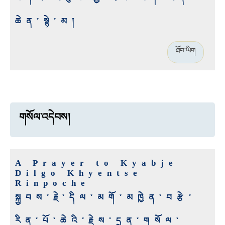
ཆེན་སྙེ་མ།
ཐོབ་ཡིག
གསོལ་འདེབས།
A Prayer to Kyabje
Dilgo Khyentse
Rinpoche
སྐྱབས་རྗེ་དིལ་མགོ་མཁྱེན་བརྩེ་
རིན་པོ་ཆེའི་རྗེས་དྲན་གསོལ་