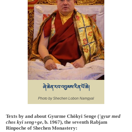
ཞེ་ཆེན་རབ་འབྱམས་རིན་པོ་ཆེ།
Photo by Shechen Lobon Namgyal
Texts by and about Gyurme Chökyi Senge (
'gyur med
chos kyi seng+ge
, b. 1967), the seventh Rabjam
Rinpoche of Shechen Monastery: