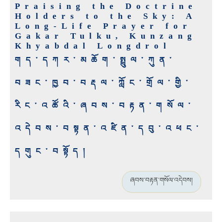
Praising the Doctrine
Holders to the Sky: A
Long-Life Prayer for
Gakar Tulku, Kunzang
Khyabdal Longdrol
གད་དཀར་མཆོག་སྤྲུལ་ཀུན་
བཟང་ཁྱབ་བརྡལ་ཀློང་གྲོལ་གྱི་
རིང་འཚོའི་ཞབས་བརྟན་གསོལ་
འདེབས་བསྟན་འཛིན་དབུ་འཕང་
དགུང་བསྟོད།
ཞབས་བརྟན་གསོལ་འདེབས།