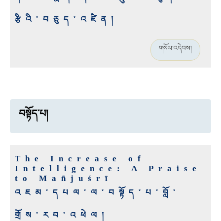
རྩིའི་བཅུད་འཛིན།
གསོལ་འདེབས།
བསྟོད་པ།
The Increase of
Intelligence: A Praise
to Mañjuśrī
འཇམ་དཔལ་ལ་བསྟོད་པ་བློ་
གྲོས་རབ་འཕེལ།