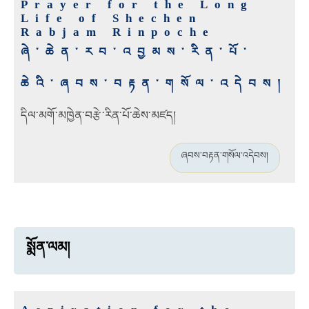
Prayer for the Long
Life of Shechen
Rabjam Rinpoche
ཞེ་ཆེན་རབ་འབྱམས་རིན་པོ་
ཆེའི་ཞབས་བརྟན་གསོལ་འདེབས།
དིལ་མགོ་མཁྱེན་བརྩེ་རིན་པོ་ཆེས་མཛད།
ཞབས་བརྟན་གསོལ་འདེབས།
སྨོན་ལམ།