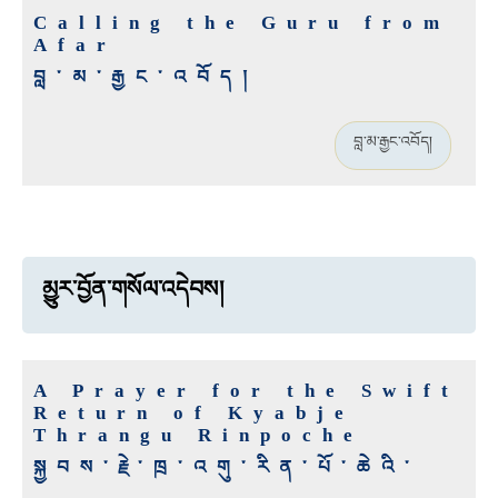
Calling the Guru from
Afar
བླ་མ་རྒྱང་འབོད།
བླ་མ་རྒྱང་འབོད།
མྱུར་བྱོན་གསོལ་འདེབས།
A Prayer for the Swift
Return of Kyabje
Thrangu Rinpoche
སྐྱབས་རྗེ་ཁྲ་འགུ་རིན་པོ་ཆེའི་