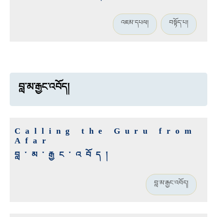
འཇམ་དཔལ།
བསྟོད་པ།
བླ་མ་རྒྱང་འབོད།
Calling the Guru from
Afar
བླ་མ་རྒྱང་འབོད།
བླ་མ་རྒྱང་འབོད།