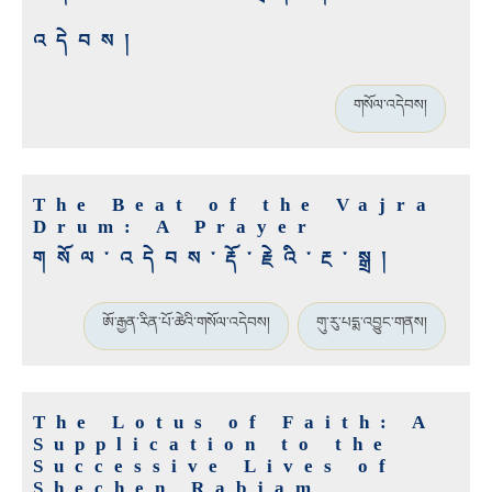
འདེབས།
གསོལ་འདེབས།
The Beat of the Vajra
Drum: A Prayer
གསོལ་འདེབས་རྡོ་རྗེའི་རྔ་སྒྲ།
ཨོ་རྒྱན་རིན་པོ་ཆེའི་གསོལ་འདེབས།
གུ་རུ་པདྨ་འབྱུང་གནས།
The Lotus of Faith: A
Supplication to the
Successive Lives of
Shechen Rabjam