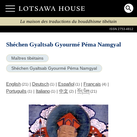
La maison des traductions du bouddhisme tibétain
ISSN 2753-4812
Shéchen Gyaltsab Gyourmé Péma Namgyal
Maîtres tibétains
Shéchen Gyaltsab Gyourmé Péma Namgyal
English
Deutsch
Español
Français
|
|
|
|
(21)
(1)
(1)
(4)
Português
Italiano
中文
|
|
|
བོད་ཡིག
(1)
(1)
(2)
(21)