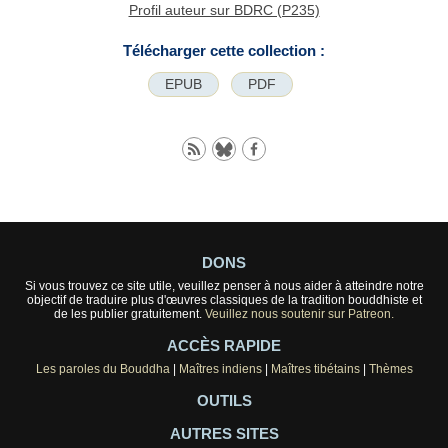
Profil auteur sur BDRC (P235)
Télécharger cette collection :
EPUB
PDF
DONS
Si vous trouvez ce site utile, veuillez penser à nous aider à atteindre notre
objectif de traduire plus d'œuvres classiques de la tradition bouddhiste et
de les publier gratuitement.
Veuillez nous soutenir sur Patreon.
ACCÈS RAPIDE
Les paroles du Bouddha
|
Maîtres indiens
|
Maîtres tibétains
|
Thèmes
OUTILS
AUTRES SITES